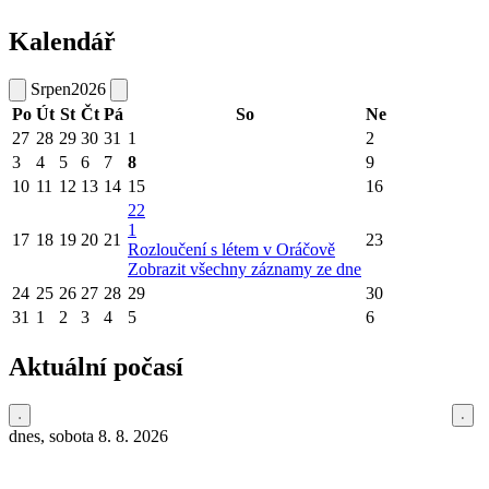
Kalendář
Srpen
2026
Po
Út
St
Čt
Pá
So
Ne
27
28
29
30
31
1
2
3
4
5
6
7
8
9
10
11
12
13
14
15
16
22
1
17
18
19
20
21
23
Rozloučení s létem v Oráčově
Zobrazit všechny záznamy ze dne
24
25
26
27
28
29
30
31
1
2
3
4
5
6
Aktuální počasí
dnes, sobota 8. 8. 2026