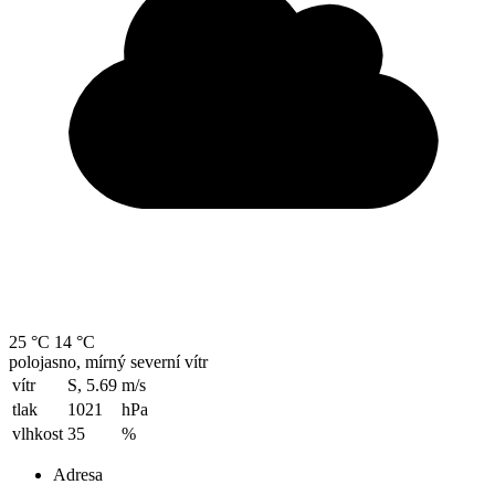
25 °C
14 °C
polojasno, mírný severní vítr
vítr
S, 5.69
m/s
tlak
1021
hPa
vlhkost
35
%
Adresa