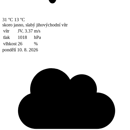
31 °C
13 °C
skoro jasno, slabý jihovýchodní vítr
vítr
JV, 3.37
m/s
tlak
1018
hPa
vlhkost
26
%
pondělí 10. 8. 2026