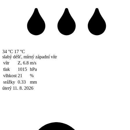
34 °C
17 °C
slabý déšť, mírný západní vítr
vítr
Z, 6.8
m/s
tlak
1015
hPa
vlhkost
21
%
srážky
0.33
mm
úterý 11. 8. 2026