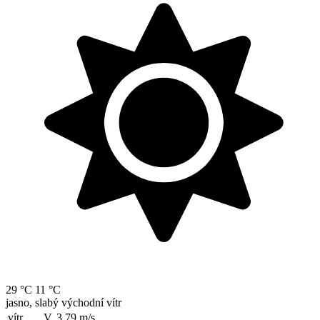
29 °C
11 °C
jasno, slabý východní vítr
vítr
V, 3.79
m/s