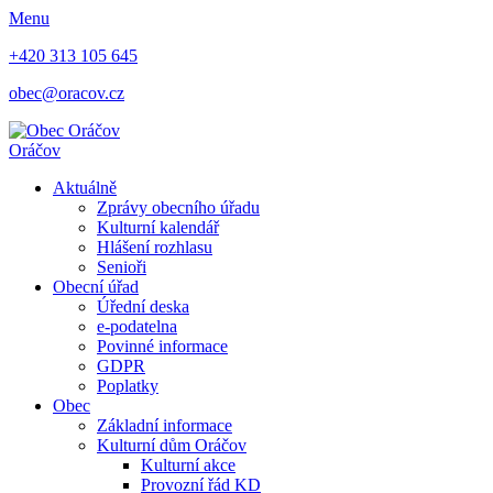
Menu
+420 313 105 645
obec@oracov.cz
Oráčov
Aktuálně
Zprávy obecního úřadu
Kulturní kalendář
Hlášení rozhlasu
Senioři
Obecní úřad
Úřední deska
e-podatelna
Povinné informace
GDPR
Poplatky
Obec
Základní informace
Kulturní dům Oráčov
Kulturní akce
Provozní řád KD