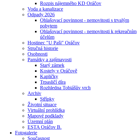
Rozpis nájemného KD Oráčov
Voda a kanalizace
Odpady 2026
Ohlašovací povinnost - nemovitosti s trvalým
pobytem
Ohlašovací povinnost - nemovitosti k rekreačním
účelům
Hostinec "U Paši" Oráčov
Stručná historie
Osobnosti
Památky a zajímavosti
Starý zámek
Kostely v Oráčově
Kapličky
Trpasličí díra
Rozhledna Tobiášův vrch
Archiv
Střípky
Životní situace
Virtuální prohlídka
Mapové podklady
Územní plán
ESTA Oráčov B.
Fotogalerie
Současnost