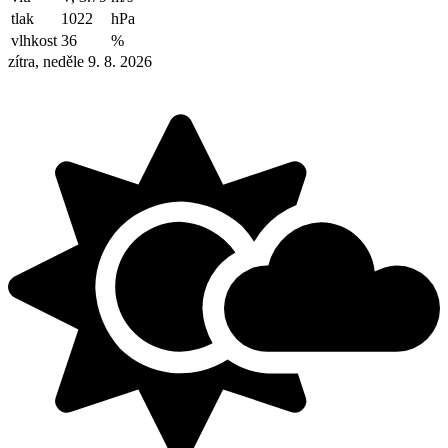
tlak
1022
hPa
vlhkost
36
%
zítra, neděle 9. 8. 2026