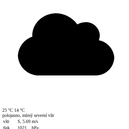
25 °C
14 °C
polojasno, mírný severní vítr
vítr
S, 5.69
m/s
tlak
1021
hPa