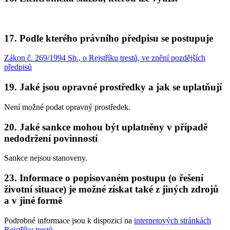
17. Podle kterého právního předpisu se postupuje
Zákon č. 269/1994 Sb., o Rejstříku trestů, ve znění pozdějších
předpisů
19. Jaké jsou opravné prostředky a jak se uplatňují
Není možné podat opravný prostředek.
20. Jaké sankce mohou být uplatněny v případě
nedodržení povinností
Sankce nejsou stanoveny.
23. Informace o popisovaném postupu (o řešení
životní situace) je možné získat také z jiných zdrojů
a v jiné formě
Podrobné informace jsou k dispozici na
internetových stránkách
Rejstříku trestů
.