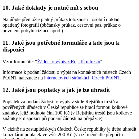
10. Jaké doklady je nutné mít s sebou
Na úřadě předložte platný průkaz totožnosti - osobní doklad
opatřený fotografií (občanský průkaz, cestovní pas, průkaz o
povolení pobytu cizince apod.).
11. Jaké jsou potřebné formuláře a kde jsou k
dispozici
Vzor formuláře: "
Žádost o výpis z Rejstříku trestů
"
Informace k podání žádosti o výpis na kontaktních místech Czech
POINT naleznete na
internetových stránkách Czech POINT
.
12. Jaké jsou poplatky a jak je lze uhradit
Poplatek za podání žádosti o výpis v sídle Rejstříku trestů a
pověřených úřadech v České republice se hradí formou kolkové
známky, jejíž hodnota činí 100 Kč (v Rejstříku trestů jsou kolkové
známky k dispozici při podání žádosti na přepážce).
V cizině na zastupitelských úřadech České republiky je třeba uhradit
konzulární poplatek ve výši 200 Kč (v cizí měně dle přepočtu