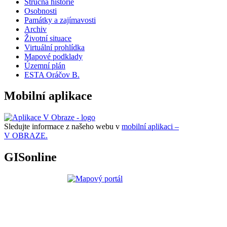
Stručná historie
Osobnosti
Památky a zajímavosti
Archiv
Životní situace
Virtuální prohlídka
Mapové podklady
Územní plán
ESTA Oráčov B.
Mobilní aplikace
Sledujte informace z našeho webu v
mobilní aplikaci –
V OBRAZE.
GISonline