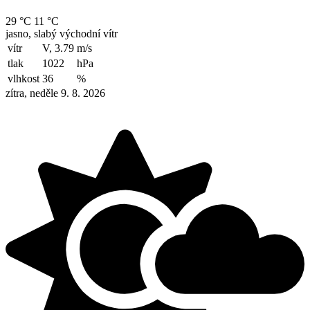
29 °C
11 °C
jasno, slabý východní vítr
vítr
V, 3.79
m/s
tlak
1022
hPa
vlhkost
36
%
zítra, neděle 9. 8. 2026