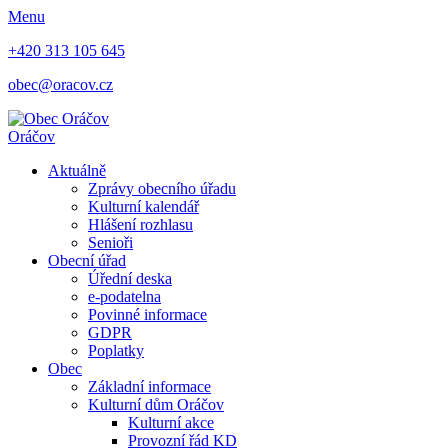
Menu
+420 313 105 645
obec@oracov.cz
Oráčov
Aktuálně
Zprávy obecního úřadu
Kulturní kalendář
Hlášení rozhlasu
Senioři
Obecní úřad
Úřední deska
e-podatelna
Povinné informace
GDPR
Poplatky
Obec
Základní informace
Kulturní dům Oráčov
Kulturní akce
Provozní řád KD