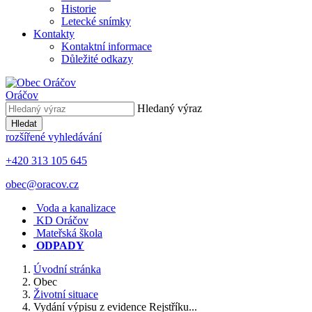
Historie
Letecké snímky
Kontakty
Kontaktní informace
Důležité odkazy
Oráčov
Hledaný výraz
Hledat
rozšířené vyhledávání
+420 313 105 645
obec@oracov.cz
Voda a kanalizace
KD Oráčov
Mateřská škola
ODPADY
Úvodní stránka
Obec
Životní situace
Vydání výpisu z evidence Rejstříku...