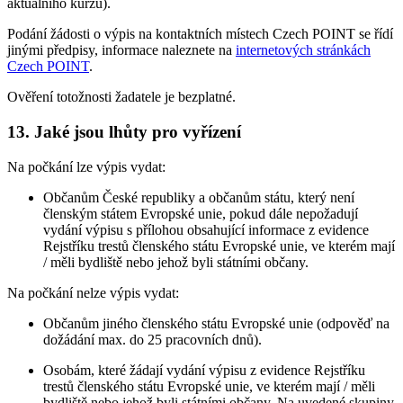
aktuálního kurzu).
Podání žádosti o výpis na kontaktních místech Czech POINT se řídí
jinými předpisy, informace naleznete na
internetových stránkách
Czech POINT
.
Ověření totožnosti žadatele je bezplatné.
13. Jaké jsou lhůty pro vyřízení
Na počkání lze výpis vydat:
Občanům České republiky a občanům státu, který není
členským státem Evropské unie, pokud dále nepožadují
vydání výpisu s přílohou obsahující informace z evidence
Rejstříku trestů členského státu Evropské unie, ve kterém mají
/ měli bydliště nebo jehož byli státními občany.
Na počkání nelze výpis vydat:
Občanům jiného členského státu Evropské unie (odpověď na
dožádání max. do 25 pracovních dnů).
Osobám, které žádají vydání výpisu z evidence Rejstříku
trestů členského státu Evropské unie, ve kterém mají / měli
bydliště nebo jehož byli státními občany. Na uvedené skupiny