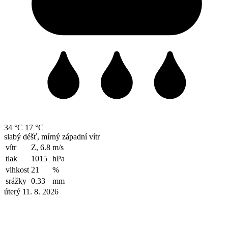
34 °C
17 °C
slabý déšť, mírný západní vítr
vítr
Z, 6.8
m/s
tlak
1015
hPa
vlhkost
21
%
srážky
0.33
mm
úterý 11. 8. 2026