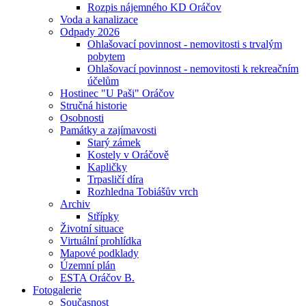
Rozpis nájemného KD Oráčov
Voda a kanalizace
Odpady 2026
Ohlašovací povinnost - nemovitosti s trvalým
pobytem
Ohlašovací povinnost - nemovitosti k rekreačním
účelům
Hostinec "U Paši" Oráčov
Stručná historie
Osobnosti
Památky a zajímavosti
Starý zámek
Kostely v Oráčově
Kapličky
Trpasličí díra
Rozhledna Tobiášův vrch
Archiv
Střípky
Životní situace
Virtuální prohlídka
Mapové podklady
Územní plán
ESTA Oráčov B.
Fotogalerie
Současnost