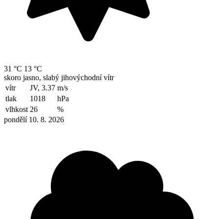
31 °C
13 °C
skoro jasno, slabý jihovýchodní vítr
vítr
JV, 3.37
m/s
tlak
1018
hPa
vlhkost
26
%
pondělí 10. 8. 2026