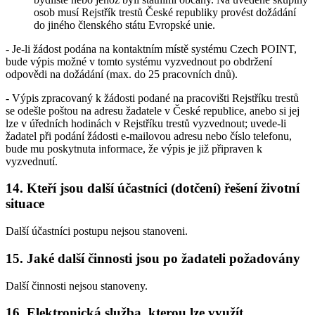
osob musí Rejstřík trestů České republiky provést dožádání
do jiného členského státu Evropské unie.
- Je-li žádost podána na kontaktním místě systému Czech POINT,
bude výpis možné v tomto systému vyzvednout po obdržení
odpovědi na dožádání (max. do 25 pracovních dnů).
- Výpis zpracovaný k žádosti podané na pracovišti Rejstříku trestů
se odešle poštou na adresu žadatele v České republice, anebo si jej
lze v úředních hodinách v Rejstříku trestů vyzvednout; uvede-li
žadatel při podání žádosti e-mailovou adresu nebo číslo telefonu,
bude mu poskytnuta informace, že výpis je již připraven k
vyzvednutí.
14. Kteří jsou další účastníci (dotčení) řešení životní
situace
Další účastníci postupu nejsou stanoveni.
15. Jaké další činnosti jsou po žadateli požadovány
Další činnosti nejsou stanoveny.
16. Elektronická služba, kterou lze využít