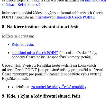
evidence Rejstříku trestů fyzických osob naleznete na
internetových
stránkách Rejstříku trestů
.
Informace k podání žádosti o výpis na kontaktních místech Czech
POINT naleznete na
internetových stránkách Czech POINT
.
8. Na které instituci životní situaci řešit
Můžete se obrátit na:
Rejstřík trestů
,
kontaktní místa Czech POINT
(obecní a městské úřady,
pobočky České pošty, Hospodářské komory, notáři),
Upozornění: Výpisy z Rejstříku trestů vydané na kontaktních
místech Czech POINT jsou primárně určeny pro použití na území
České republiky; pro použití v zahraničí si opatřete výpis vydaný
Rejstříkem trestů.
v cizině - na
zastupitelské úřady České republiky
.
9. Kde, s kým a kdy životní situaci řešit