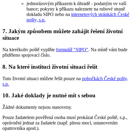
jednorázovým příkazem k úhradě - podaným ve vaší
bance; pokyny k příkazu naleznete na rubové straně
dokladu SIPO nebo na
internetových stránkách České
pošty, s.p.
7. Jakým způsobem můžete zahájit řešení životní
situace
Na kterékoliv poště vyplňte
formulář "SIPO"
. Na místě vám bude
přiděleno spojovací číslo.
8. Na které instituci životní situaci řešit
Tuto životní situaci můžete řešit pouze na
pobočkách České pošty,
s.p.
10. Jaké doklady je nutné mít s sebou
Žádné dokumenty nejsou stanoveny.
Pouze žadatelem pověřená osoba musí prokázat České poště, s.p.,
oprávnění jednat za žadatele (např. plnou mocí, ustanovením
opatrovníka apod.).