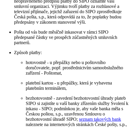
neoprávněného předpisu platby do SIPO oznamte vaší
smluvní organizaci. Výjimku tvoří platby za rozhlasové a
televizní přijímače, jejichž zařazení do SIPO zprostředkuje
Česká pošta, s.p., která odpovídá za to, že poplatky budou
předepsány v zákonem stanovené výši.
Pošta od vás bude měsíčně inkasovat v rámci SIPO
předepsané částky ve prospěch zúčastněných smluvních
partnerů.
Způsob platby:
hotovostně - u přepážky nebo u poštovního
doručovatele, popř. prostřednictvím samoobslužného
zařízení - Poštomat,
platební kartou - u přepážky, která je vybavena
platebním terminálem,
bezhotovostně - zavedení bezhotovostní úhrady plateb
SIPO si zajistíte u vaší banky zřízením služby Svolení k
inkasu - SIPO; podmínkou je, aby vaše banka měla s
Českou poštou, s.p., uzavřenou Smlouvu o
bezhotovostní úhradě SIPO;
seznam takových bank
naleznete na internetových stránkách České pošty, s.p.,