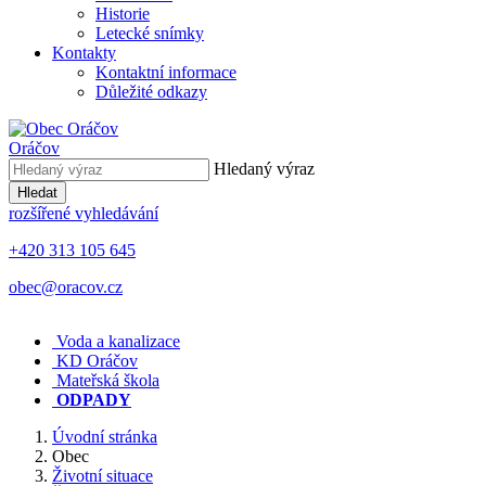
Historie
Letecké snímky
Kontakty
Kontaktní informace
Důležité odkazy
Oráčov
Hledaný výraz
Hledat
rozšířené vyhledávání
+420 313 105 645
obec@oracov.cz
Voda a kanalizace
KD Oráčov
Mateřská škola
ODPADY
Úvodní stránka
Obec
Životní situace