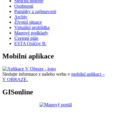
Stručná historie
Osobnosti
Památky a zajímavosti
Archiv
Životní situace
Virtuální prohlídka
Mapové podklady
Územní plán
ESTA Oráčov B.
Mobilní aplikace
Sledujte informace z našeho webu v
mobilní aplikaci –
V OBRAZE.
GISonline