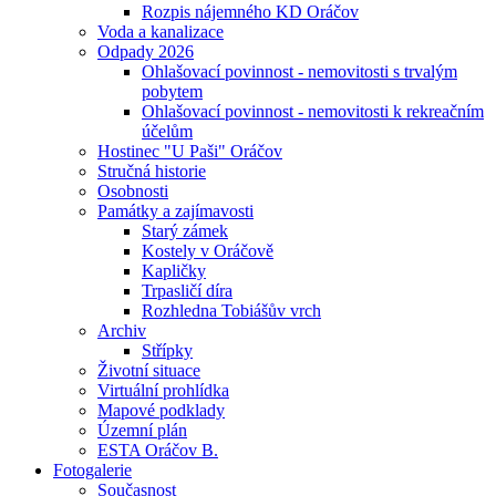
Rozpis nájemného KD Oráčov
Voda a kanalizace
Odpady 2026
Ohlašovací povinnost - nemovitosti s trvalým
pobytem
Ohlašovací povinnost - nemovitosti k rekreačním
účelům
Hostinec "U Paši" Oráčov
Stručná historie
Osobnosti
Památky a zajímavosti
Starý zámek
Kostely v Oráčově
Kapličky
Trpasličí díra
Rozhledna Tobiášův vrch
Archiv
Střípky
Životní situace
Virtuální prohlídka
Mapové podklady
Územní plán
ESTA Oráčov B.
Fotogalerie
Současnost