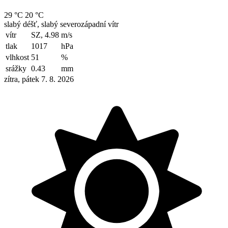
29 °C
20 °C
slabý déšť, slabý severozápadní vítr
vítr
SZ, 4.98
m/s
tlak
1017
hPa
vlhkost
51
%
srážky
0.43
mm
zítra, pátek 7. 8. 2026