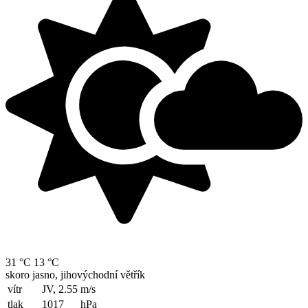
31 °C
13 °C
skoro jasno, jihovýchodní větřík
vítr
JV, 2.55
m/s
tlak
1017
hPa