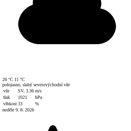
26 °C
11 °C
polojasno, slabý severovýchodní vítr
vítr
SV, 3.36
m/s
tlak
1021
hPa
vlhkost
33
%
neděle 9. 8. 2026