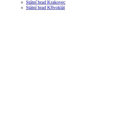
Státní hrad Krakovec
Státní hrad Křivoklát