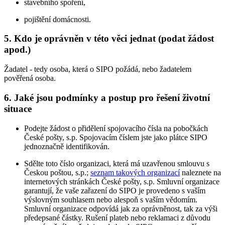
stavebního spoření,
pojištění domácnosti.
5. Kdo je oprávněn v této věci jednat (podat žádost
apod.)
Žadatel - tedy osoba, která o SIPO požádá, nebo žadatelem
pověřená osoba.
6. Jaké jsou podmínky a postup pro řešení životní
situace
Podejte žádost o přidělení spojovacího čísla na pobočkách
České pošty, s.p. Spojovacím číslem jste jako plátce SIPO
jednoznačně identifikován.
Sdělte toto číslo organizaci, která má uzavřenou smlouvu s
Českou poštou, s.p.;
seznam takových organizací
naleznete na
internetových stránkách České pošty, s.p. Smluvní organizace
garantují, že vaše zařazení do SIPO je provedeno s vaším
výslovným souhlasem nebo alespoň s vaším vědomím.
Smluvní organizace odpovídá jak za oprávněnost, tak za výši
předepsané částky. Rušení plateb nebo reklamaci z důvodu