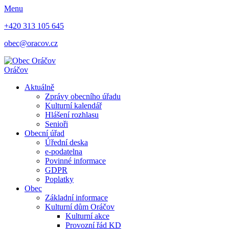
Menu
+420 313 105 645
obec@oracov.cz
Oráčov
Aktuálně
Zprávy obecního úřadu
Kulturní kalendář
Hlášení rozhlasu
Senioři
Obecní úřad
Úřední deska
e-podatelna
Povinné informace
GDPR
Poplatky
Obec
Základní informace
Kulturní dům Oráčov
Kulturní akce
Provozní řád KD