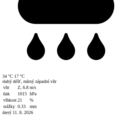
34 °C
17 °C
slabý déšť, mírný západní vítr
vítr
Z, 6.8
m/s
tlak
1015
hPa
vlhkost
21
%
srážky
0.33
mm
úterý 11. 8. 2026