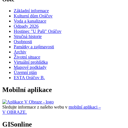
Základní informace
Kulturní dům Oráčov
Voda a kanalizace
Odpady 2026
Hostinec "U Paši" Oráčov
Stručná historie
Osobnosti
Památky a zajímavosti
Archiv
Životní situace
Virtuální prohlídka
Mapové podklady
Územní plán
ESTA Oráčov B.
Mobilní aplikace
Sledujte informace z našeho webu v
mobilní aplikaci –
V OBRAZE.
GISonline