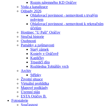
Rozpis nájemného KD Oráčov
Voda a kanalizace
Odpady 2026
Ohlašovací povinnost - nemovitosti s trvalým
pobytem
Ohlašovací povinnost - nemovitosti k rekreačním
účelům
Hostinec "U Paši" Oráčov
Stručná historie
Osobnosti
Památky a zajímavosti
Starý zámek
Kostely v Oráčově
Kapličky
Trpasličí díra
Rozhledna Tobiášův vrch
Archiv
Střípky
Životní situace
Virtuální prohlídka
Mapové podklady
Územní plán
ESTA Oráčov B.
Fotogalerie
Současnost