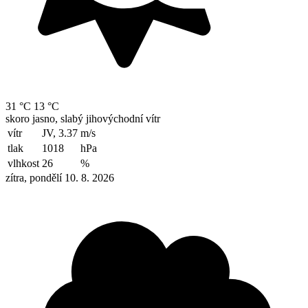
31 °C
13 °C
skoro jasno, slabý jihovýchodní vítr
vítr
JV, 3.37
m/s
tlak
1018
hPa
vlhkost
26
%
zítra, pondělí 10. 8. 2026