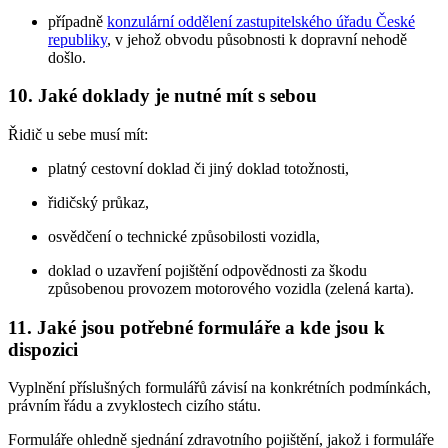
případně
konzulární oddělení zastupitelského úřadu České
republiky
, v jehož obvodu působnosti k dopravní nehodě
došlo.
10. Jaké doklady je nutné mít s sebou
Řidič u sebe musí mít:
platný cestovní doklad či jiný doklad totožnosti,
řidičský průkaz,
osvědčení o technické způsobilosti vozidla,
doklad o uzavření pojištění odpovědnosti za škodu
způsobenou provozem motorového vozidla (zelená karta).
11. Jaké jsou potřebné formuláře a kde jsou k
dispozici
Vyplnění příslušných formulářů závisí na konkrétních podmínkách,
právním řádu a zvyklostech cizího státu.
Formuláře ohledně sjednání zdravotního pojištění, jakož i formuláře