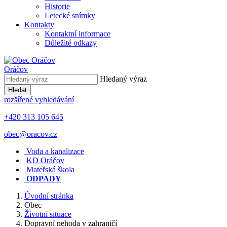
Historie
Letecké snímky
Kontakty
Kontaktní informace
Důležité odkazy
Oráčov
Hledaný výraz
Hledat
rozšířené vyhledávání
+420 313 105 645
obec@oracov.cz
Voda a kanalizace
KD Oráčov
Mateřská škola
ODPADY
Úvodní stránka
Obec
Životní situace
Dopravní nehoda v zahraničí