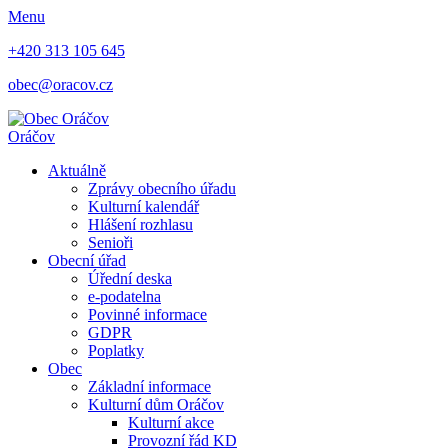
Menu
+420 313 105 645
obec@oracov.cz
Oráčov
Aktuálně
Zprávy obecního úřadu
Kulturní kalendář
Hlášení rozhlasu
Senioři
Obecní úřad
Úřední deska
e-podatelna
Povinné informace
GDPR
Poplatky
Obec
Základní informace
Kulturní dům Oráčov
Kulturní akce
Provozní řád KD