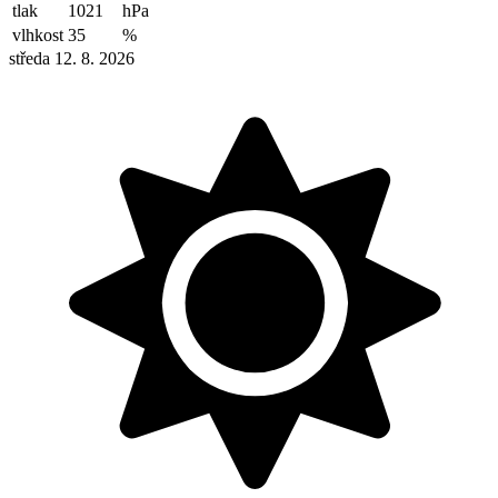
tlak
1021
hPa
vlhkost
35
%
středa 12. 8. 2026