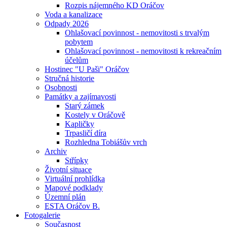
Rozpis nájemného KD Oráčov
Voda a kanalizace
Odpady 2026
Ohlašovací povinnost - nemovitosti s trvalým
pobytem
Ohlašovací povinnost - nemovitosti k rekreačním
účelům
Hostinec "U Paši" Oráčov
Stručná historie
Osobnosti
Památky a zajímavosti
Starý zámek
Kostely v Oráčově
Kapličky
Trpasličí díra
Rozhledna Tobiášův vrch
Archiv
Střípky
Životní situace
Virtuální prohlídka
Mapové podklady
Územní plán
ESTA Oráčov B.
Fotogalerie
Současnost