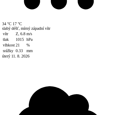
34 °C
17 °C
slabý déšť, mírný západní vítr
vítr
Z, 6.8
m/s
tlak
1015
hPa
vlhkost
21
%
srážky
0.33
mm
úterý 11. 8. 2026