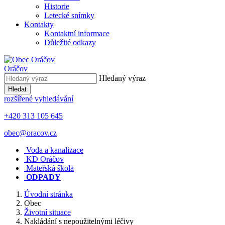
Historie
Letecké snímky
Kontakty
Kontaktní informace
Důležité odkazy
Oráčov
Hledaný výraz
Hledat
rozšířené vyhledávání
+420 313 105 645
obec@oracov.cz
Voda a kanalizace
KD Oráčov
Mateřská škola
ODPADY
Úvodní stránka
Obec
Životní situace
Nakládání s nepoužitelnými léčivy