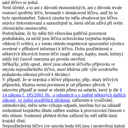
jaké léčivo se jedná.
Není účelné, a to ani z důvodů ekonomických, ani z důvodu trvale
rostoucí spotřeby léčiv, hromadit v domácnosti léčiva, aniž by to
bylo opodstatněné. Taková zásoba by měla obsahovat jen léčiva
nejvíce frekventovaná a samozřejmě ta, která občan užívá při svém
chronickém onemocnění.
Podotýkáme, že by měla být věnována patřičná pozornost
podmínkám, za nichž jsou léčiva uchovávána (zejména teplota,
vlhkost či světlo), a v tomto ohledu respektovat upozornění výrobce
uvedené v příbalové informaci k léčivu. Doba použitelnosti u
některých lékových forem léčiv (např. sirupy, kapky, masti, krémy)
může být časově omezena po prvním otevření.
Stříkačky, jehly apod., které jsou obalem léčivého přípravku ve
smyslu nepoužitelného léčiva, musí lékárna (dle výše uvedeného
požadavku zákona) převzít k likvidaci.
V případě, že se nejedná o léčivé přípravky, příp. obaly léčivých
přípravků, lékárna nemá povinnost je od příjemce převzít. V
takovém případě je nutné se obrátit přímo na subjekt, který je dle
§
14 zákona č. 185/2001 Sb., o odpadech a o změně některých dalších
zákonů, ve znění pozdějších předpisů
, zařízením k využívání,
odstraňování, sběru nebo výkupu odpadů, kterému byl na základě
rozhodnutí krajského úřadu udělen souhlas k provozování činnosti v
této oblasti. Souhrnný přehled těchto zařízení by měl sdělit daný
krajský úřad.
Nepoužitelnými léčivy (ve smyslu bodu 04) jsou i neotevřená balení