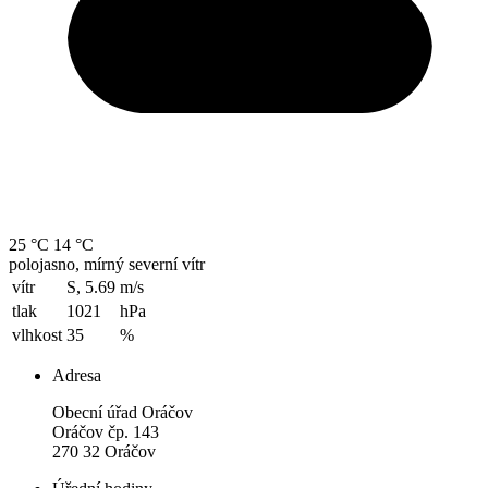
25 °C
14 °C
polojasno, mírný severní vítr
vítr
S, 5.69
m/s
tlak
1021
hPa
vlhkost
35
%
Adresa
Obecní úřad Oráčov
Oráčov čp. 143
270 32 Oráčov