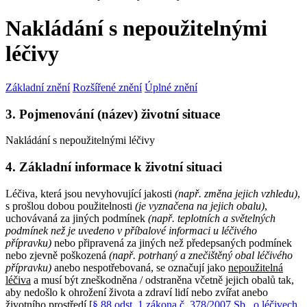
Nakládání s nepoužitelnými
léčivy
Základní znění
Rozšířené znění
Úplné znění
3. Pojmenování (název) životní situace
Nakládání s nepoužitelnými léčivy
4. Základní informace k životní situaci
Léčiva, která jsou nevyhovující jakosti
(např. změna jejich vzhledu)
,
s prošlou dobou použitelnosti
(je vyznačena na jejich obalu)
,
uchovávaná za jiných podmínek
(např. teplotních a světelných
podmínek než je uvedeno v příbalové informaci u léčivého
přípravku)
nebo připravená za jiných než předepsaných podmínek
nebo zjevně poškozená
(např. potrhaný a znečištěný obal léčivého
přípravku)
anebo nespotřebovaná, se označují jako
nepoužitelná
léčiva
a musí být zneškodněna / odstraněna včetně jejich obalů tak,
aby nedošlo k ohrožení života a zdraví lidí nebo zvířat anebo
životního prostředí [
§ 88 odst. 1 zákona č. 378/2007 Sb., o léčivech