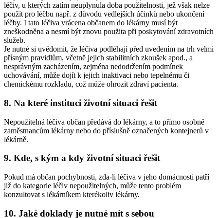
léčiv, u kterých zatím neuplynula doba použitelnosti, jež však nelze
použít pro léčbu např. z důvodu vedlejších účinků nebo ukončení
léčby. I tato léčiva vrácena občanem do lékárny musí být
zneškodněna a nesmí být znovu použita při poskytování zdravotních
služeb.
Je nutné si uvědomit, že léčiva podléhají před uvedením na trh velmi
přísným pravidlům, včetně jejich stabilitních zkoušek apod., a
nesprávným zacházením, zejména nedodržením podmínek
uchovávání, může dojít k jejich inaktivaci nebo tepelnému či
chemickému rozkladu, což může ohrozit zdraví pacienta.
8. Na které instituci životní situaci řešit
Nepoužitelná léčiva občan předává do lékárny, a to přímo osobně
zaměstnancům lékárny nebo do příslušně označených kontejnerů v
lékárně.
9. Kde, s kým a kdy životní situaci řešit
Pokud má občan pochybnosti, zda-li léčiva v jeho domácnosti patří
již do kategorie léčiv nepoužitelných, může tento problém
konzultovat s lékárníkem kterékoliv lékárny.
10. Jaké doklady je nutné mít s sebou