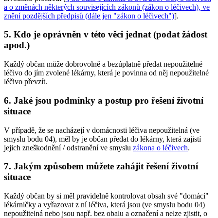
a o změnách některých souvisejících zákonů (zákon o léčivech), ve
znění pozdějších předpisů (dále jen "zákon o léčivech")
].
5. Kdo je oprávněn v této věci jednat (podat žádost
apod.)
Každý občan může dobrovolně a bezúplatně předat nepoužitelné
léčivo do jím zvolené lékárny, která je povinna od něj nepoužitelné
léčivo převzít.
6. Jaké jsou podmínky a postup pro řešení životní
situace
V případě, že se nacházejí v domácnosti léčiva nepoužitelná (ve
smyslu bodu 04), měl by je občan předat do lékárny, která zajistí
jejich zneškodnění / odstranění ve smyslu
zákona o léčivech
.
7. Jakým způsobem můžete zahájit řešení životní
situace
Každý občan by si měl pravidelně kontrolovat obsah své "domácí"
lékárničky a vyřazovat z ní léčiva, která jsou (ve smyslu bodu 04)
nepoužitelná nebo jsou např. bez obalu a označení a nelze zjistit, o