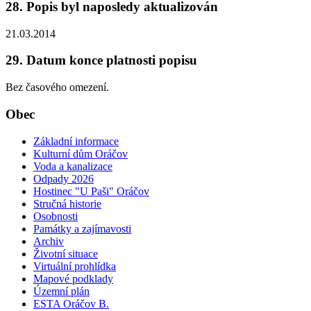
28. Popis byl naposledy aktualizován
21.03.2014
29. Datum konce platnosti popisu
Bez časového omezení.
Obec
Základní informace
Kulturní dům Oráčov
Voda a kanalizace
Odpady 2026
Hostinec "U Paši" Oráčov
Stručná historie
Osobnosti
Památky a zajímavosti
Archiv
Životní situace
Virtuální prohlídka
Mapové podklady
Územní plán
ESTA Oráčov B.