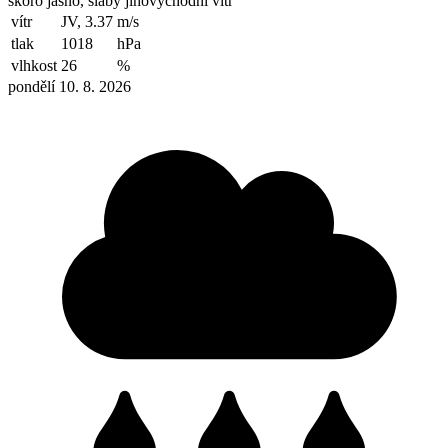
skoro jasno, slabý jihovýchodní vítr
vítr
JV, 3.37
m/s
tlak
1018
hPa
vlhkost
26
%
pondělí 10. 8. 2026