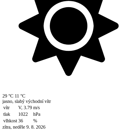
29 °C
11 °C
jasno, slabý východní vítr
vítr
V, 3.79
m/s
tlak
1022
hPa
vlhkost
36
%
zítra, neděle 9. 8. 2026