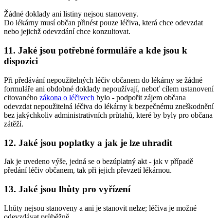
Žádné doklady ani listiny nejsou stanoveny.
Do lékárny musí občan přinést pouze léčiva, která chce odevzdat
nebo jejichž odevzdání chce konzultovat.
11. Jaké jsou potřebné formuláře a kde jsou k
dispozici
Při předávání nepoužitelných léčiv občanem do lékárny se žádné
formuláře ani obdobné doklady nepoužívají, neboť cílem ustanovení
citovaného
zákona o léčivech
bylo - podpořit zájem občana
odevzdat nepoužitelná léčiva do lékárny k bezpečnému zneškodnění
bez jakýchkoliv administrativních průtahů, které by byly pro občana
zátěží.
12. Jaké jsou poplatky a jak je lze uhradit
Jak je uvedeno výše, jedná se o bezúplatný akt - jak v případě
předání léčiv občanem, tak při jejich převzetí lékárnou.
13. Jaké jsou lhůty pro vyřízení
Lhůty nejsou stanoveny a ani je stanovit nelze; léčiva je možné
odevzdávat průběžně.