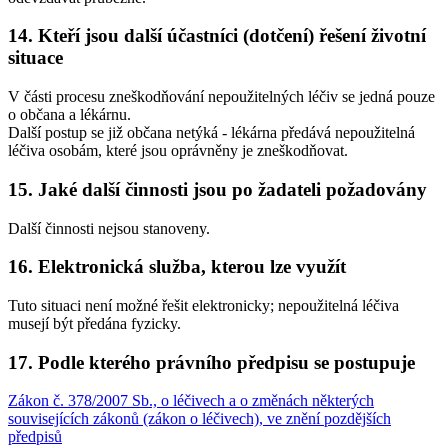
14. Kteří jsou další účastníci (dotčení) řešení životní
situace
V části procesu zneškodňování nepoužitelných léčiv se jedná pouze
o občana a lékárnu.
Další postup se již občana netýká - lékárna předává nepoužitelná
léčiva osobám, které jsou oprávněny je zneškodňovat.
15. Jaké další činnosti jsou po žadateli požadovány
Další činnosti nejsou stanoveny.
16. Elektronická služba, kterou lze využít
Tuto situaci není možné řešit elektronicky; nepoužitelná léčiva
musejí být předána fyzicky.
17. Podle kterého právního předpisu se postupuje
Zákon č. 378/2007 Sb., o léčivech a o změnách některých
souvisejících zákonů (zákon o léčivech), ve znění pozdějších
předpisů