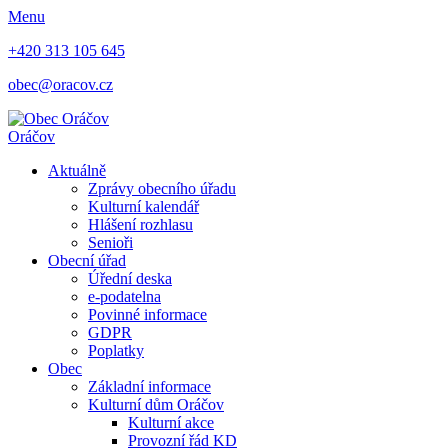
Menu
+420 313 105 645
obec@oracov.cz
Oráčov
Aktuálně
Zprávy obecního úřadu
Kulturní kalendář
Hlášení rozhlasu
Senioři
Obecní úřad
Úřední deska
e-podatelna
Povinné informace
GDPR
Poplatky
Obec
Základní informace
Kulturní dům Oráčov
Kulturní akce
Provozní řád KD