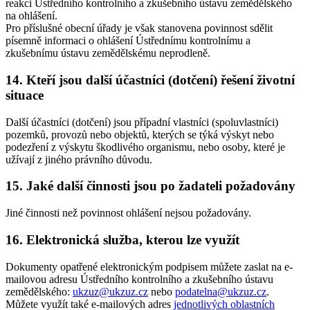
reakci Ústředního kontrolního a zkušebního ústavu zemědělského
na ohlášení.
Pro příslušné obecní úřady je však stanovena povinnost sdělit
písemně informaci o ohlášení Ústřednímu kontrolnímu a
zkušebnímu ústavu zemědělskému neprodleně.
14. Kteří jsou další účastníci (dotčení) řešení životní
situace
Další účastníci (dotčení) jsou případní vlastníci (spoluvlastníci)
pozemků, provozů nebo objektů, kterých se týká výskyt nebo
podezření z výskytu škodlivého organismu, nebo osoby, které je
užívají z jiného právního důvodu.
15. Jaké další činnosti jsou po žadateli požadovány
Jiné činnosti než povinnost ohlášení nejsou požadovány.
16. Elektronická služba, kterou lze využít
Dokumenty opatřené elektronickým podpisem můžete zaslat na e-
mailovou adresu Ústředního kontrolního a zkušebního ústavu
zemědělského:
ukzuz@ukzuz.cz
nebo
podatelna@ukzuz.cz
.
Můžete využít také e-mailových adres
jednotlivých oblastních