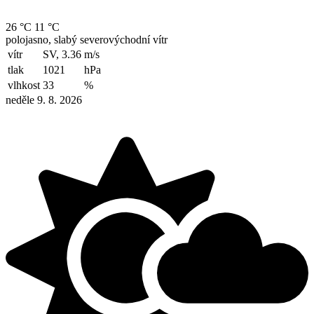
26 °C
11 °C
polojasno, slabý severovýchodní vítr
vítr
SV, 3.36
m/s
tlak
1021
hPa
vlhkost
33
%
neděle 9. 8. 2026