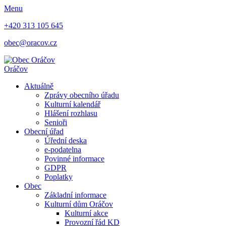
Menu
+420 313 105 645
obec@oracov.cz
Oráčov
Aktuálně
Zprávy obecního úřadu
Kulturní kalendář
Hlášení rozhlasu
Senioři
Obecní úřad
Úřední deska
e-podatelna
Povinné informace
GDPR
Poplatky
Obec
Základní informace
Kulturní dům Oráčov
Kulturní akce
Provozní řád KD