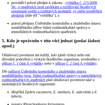
prováděcí právní předpis k zákonu -
vyhláška č. 215/2008
Sb., o opatřeních proti zavlékání a rozšiřování škodlivých
organismů rostlin a rostlinných produktů, ve znění pozdějších
předpisů
(dále též "vyhláška"), a
právní předpisy Ústředního kontrolního a zkušebního ústavu
zemědělského (dříve Státní rostlinolékařské správy) o
mimořádných rostlinolékařských opatřeních.
5. Kdo je oprávněn v této věci jednat (podat žádost
apod.)
Ohlašovací povinnost má každý, kdo zjistil výskyt nebo má
důvodné podezření z výskytu škodlivého organismu, uvedeného v
příloze č. 1 části A vyhlášky
nebo v
příloze č. 2 části A vyhlášky
.
Dle
nařízení Ústředního kontrolního a zkušebního ústavu
zemědělského (resp. Státní rostlinolékařské správy) o mimořádných
rostlinolékařských opatřeních
platí ohlašovací povinnost také u
následujících škodlivých organismů:
dřepčíků
Epitrix cucumeris
,
E. similaris
,
E. subcrinita
a
E.
tuberis
,
nosatce
Rhynchophorus ferrugineus
,