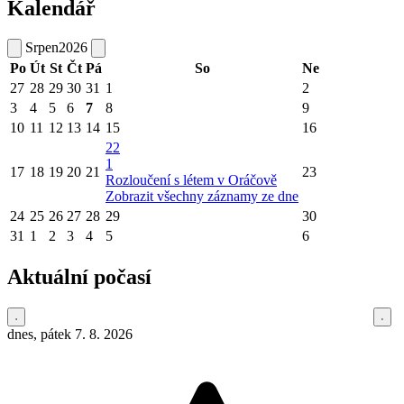
Kalendář
Srpen
2026
Po
Út
St
Čt
Pá
So
Ne
27
28
29
30
31
1
2
3
4
5
6
7
8
9
10
11
12
13
14
15
16
22
1
17
18
19
20
21
23
Rozloučení s létem v Oráčově
Zobrazit všechny záznamy ze dne
24
25
26
27
28
29
30
31
1
2
3
4
5
6
Aktuální počasí
dnes, pátek 7. 8. 2026