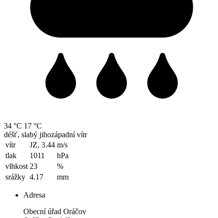
34 °C
17 °C
déšť, slabý jihozápadní vítr
vítr
JZ, 3.44
m/s
tlak
1011
hPa
vlhkost
23
%
srážky
4.17
mm
Adresa
Obecní úřad Oráčov