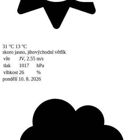
31 °C
13 °C
skoro jasno, jihovýchodní větřík
vítr
JV, 2.55
m/s
tlak
1017
hPa
vlhkost
26
%
pondělí 10. 8. 2026