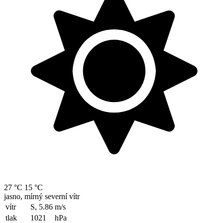
27 °C
15 °C
jasno, mírný severní vítr
vítr
S, 5.86
m/s
tlak
1021
hPa