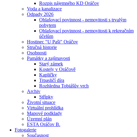
Rozpis nájemného KD Oráčov
Voda a kanalizace
Odpady 2026
Ohlašovací povinnost - nemovitosti s trvalým
pobytem
Ohlašovací povinnost - nemovitosti k rekreačním
účelům
Hostinec "U Paši" Oráčov
Stručná historie
Osobnosti
Památky a zajímavosti
Starý zámek
Kostely v Oráčově
Kapličky
Trpasličí díra
Rozhledna Tobiášův vrch
Archiv
Střípky
Životní situace
Virtuální prohlídka
Mapové podklady
Územní plán
ESTA Oráčov B.
Fotogalerie
Současnost