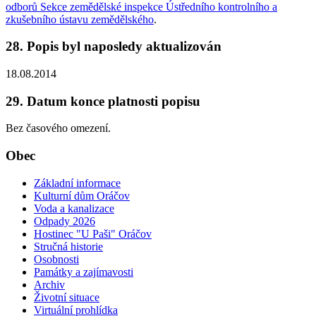
odborů Sekce zemědělské inspekce Ústředního kontrolního a
zkušebního ústavu zemědělského
.
28. Popis byl naposledy aktualizován
18.08.2014
29. Datum konce platnosti popisu
Bez časového omezení.
Obec
Základní informace
Kulturní dům Oráčov
Voda a kanalizace
Odpady 2026
Hostinec "U Paši" Oráčov
Stručná historie
Osobnosti
Památky a zajímavosti
Archiv
Životní situace
Virtuální prohlídka