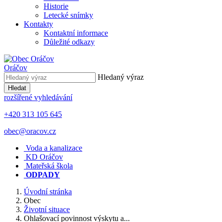
Historie
Letecké snímky
Kontakty
Kontaktní informace
Důležité odkazy
Oráčov
Hledaný výraz
Hledat
rozšířené vyhledávání
+420 313 105 645
obec@oracov.cz
Voda a kanalizace
KD Oráčov
Mateřská škola
ODPADY
Úvodní stránka
Obec
Životní situace
Ohlašovací povinnost výskytu a...