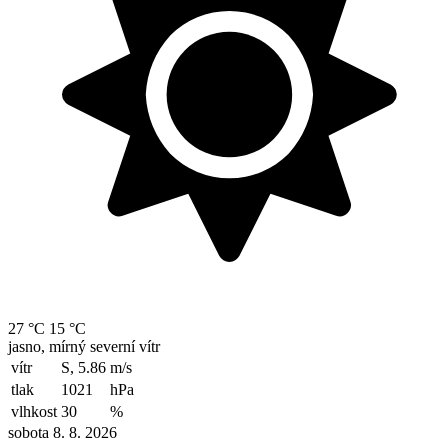
27 °C
15 °C
jasno, mírný severní vítr
vítr
S, 5.86
m/s
tlak
1021
hPa
vlhkost
30
%
sobota 8. 8. 2026