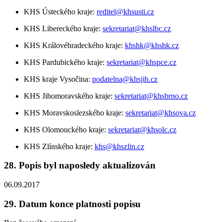
KHS Ústeckého kraje:
reditel@khsusti.cz
KHS Libereckého kraje:
sekretariat@khslbc.cz
KHS Královéhradeckého kraje:
khshk@khshk.cz
KHS Pardubického kraje:
sekretariat@khspce.cz
KHS kraje Vysočina:
podatelna@khsjih.cz
KHS Jihomoravského kraje:
sekretariat@khsbrno.cz
KHS Moravskoslezského kraje:
sekretariat@khsova.cz
KHS Olomouckého kraje:
sekretariat@khsolc.cz
KHS Zlínského kraje:
khs@khszlin.cz
28. Popis byl naposledy aktualizován
06.09.2017
29. Datum konce platnosti popisu