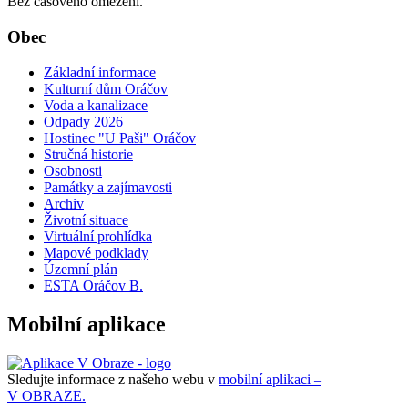
Bez časového omezení.
Obec
Základní informace
Kulturní dům Oráčov
Voda a kanalizace
Odpady 2026
Hostinec "U Paši" Oráčov
Stručná historie
Osobnosti
Památky a zajímavosti
Archiv
Životní situace
Virtuální prohlídka
Mapové podklady
Územní plán
ESTA Oráčov B.
Mobilní aplikace
Sledujte informace z našeho webu v
mobilní aplikaci –
V OBRAZE.