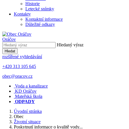
Historie
Letecké snímky
Kontakty
Kontaktní informace
Důležité odkazy
Oráčov
Hledaný výraz
Hledat
rozšířené vyhledávání
+420 313 105 645
obec@oracov.cz
Voda a kanalizace
KD Oráčov
Mateřská škola
ODPADY
Úvodní stránka
Obec
Životní situace
Poskytnutí informace o kvalitě vody...