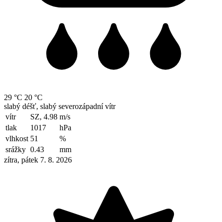
29 °C
20 °C
slabý déšť, slabý severozápadní vítr
vítr
SZ, 4.98
m/s
tlak
1017
hPa
vlhkost
51
%
srážky
0.43
mm
zítra, pátek 7. 8. 2026