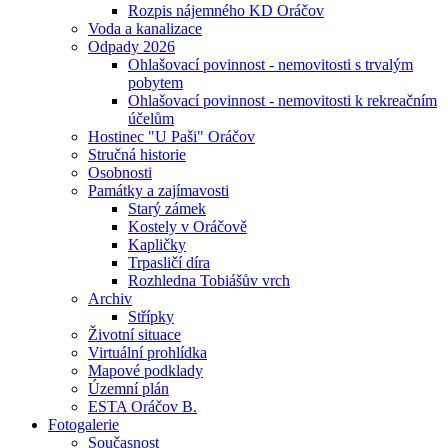
Rozpis nájemného KD Oráčov
Voda a kanalizace
Odpady 2026
Ohlašovací povinnost - nemovitosti s trvalým
pobytem
Ohlašovací povinnost - nemovitosti k rekreačním
účelům
Hostinec "U Paši" Oráčov
Stručná historie
Osobnosti
Památky a zajímavosti
Starý zámek
Kostely v Oráčově
Kapličky
Trpasličí díra
Rozhledna Tobiášův vrch
Archiv
Střípky
Životní situace
Virtuální prohlídka
Mapové podklady
Územní plán
ESTA Oráčov B.
Fotogalerie
Současnost