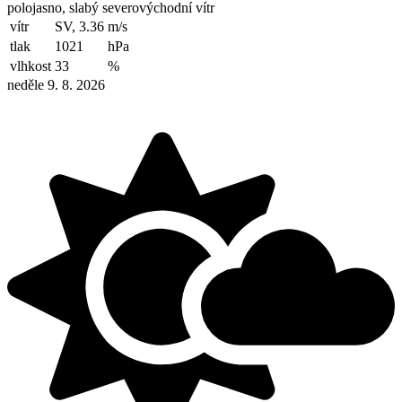
polojasno, slabý severovýchodní vítr
vítr
SV, 3.36
m/s
tlak
1021
hPa
vlhkost
33
%
neděle 9. 8. 2026