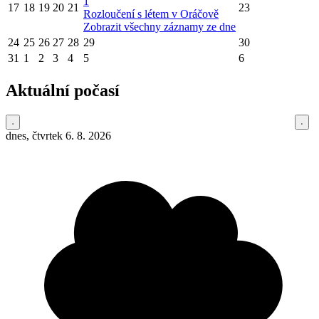
1
17
18
19
20
21
23
Rozloučení s létem v Oráčově
Zobrazit všechny záznamy ze dne
24
25
26
27
28
29
30
31
1
2
3
4
5
6
Aktuální počasí
dnes, čtvrtek 6. 8. 2026