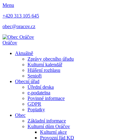
Menu
+420 313 105 645
obec@oracov.cz
Oráčov
Aktuálně
Zprávy obecního úřadu
Kulturní kalendář
Hlášení rozhlasu
Senioři
Obecní úřad
Úřední deska
e-podatelna
Povinné informace
GDPR
Poplatky
Obec
Základní informace
Kulturní dům Oráčov
Kulturní akce
Provozní řád KD