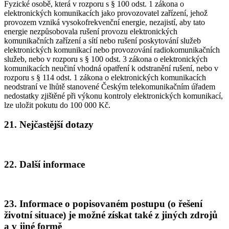
Fyzické osobě, která v rozporu s § 100 odst. 1 zákona o
elektronických komunikacích jako provozovatel zařízení, jehož
provozem vzniká vysokofrekvenční energie, nezajistí, aby tato
energie nezpůsobovala rušení provozu elektronických
komunikačních zařízení a sítí nebo rušení poskytování služeb
elektronických komunikací nebo provozování radiokomunikačních
služeb, nebo v rozporu s § 100 odst. 3 zákona o elektronických
komunikacích neučiní vhodná opatření k odstranění rušení, nebo v
rozporu s § 114 odst. 1 zákona o elektronických komunikacích
neodstraní ve lhůtě stanovené Českým telekomunikačním úřadem
nedostatky zjištěné při výkonu kontroly elektronických komunikací,
lze uložit pokutu do 100 000 Kč.
21. Nejčastější dotazy
22. Další informace
23. Informace o popisovaném postupu (o řešení
životní situace) je možné získat také z jiných zdrojů
a v jiné formě