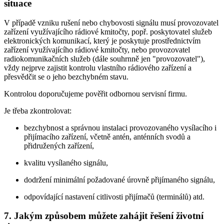
situace
V případě vzniku rušení nebo chybovosti signálu musí provozovatel
zařízení využívajícího rádiové kmitočty, popř. poskytovatel služeb
elektronických komunikací, který je poskytuje prostřednictvím
zařízení využívajícího rádiové kmitočty, nebo provozovatel
radiokomunikačních služeb (dále souhrnně jen "provozovatel"),
vždy nejprve zajistit kontrolu vlastního rádiového zařízení a
přesvědčit se o jeho bezchybném stavu.
Kontrolou doporučujeme pověřit odbornou servisní firmu.
Je třeba zkontrolovat:
bezchybnost a správnou instalaci provozovaného vysílacího i
přijímacího zařízení, včetně antén, anténních svodů a
přidružených zařízení,
kvalitu vysílaného signálu,
dodržení minimální požadované úrovně přijímaného signálu,
odpovídající nastavení citlivosti přijímačů (terminálů) atd.
7. Jakým způsobem můžete zahájit řešení životní