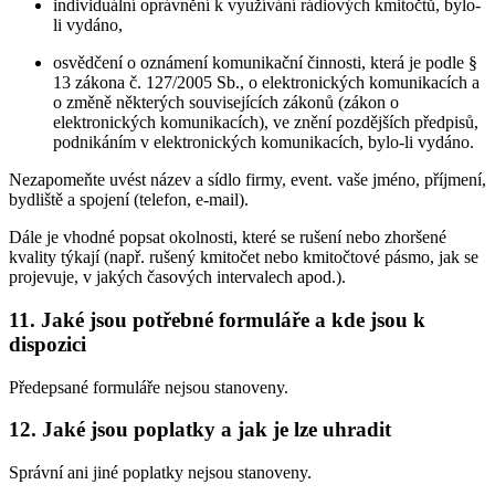
individuální oprávnění k využívání rádiových kmitočtů, bylo-
li vydáno,
osvědčení o oznámení komunikační činnosti, která je podle §
13 zákona č. 127/2005 Sb., o elektronických komunikacích a
o změně některých souvisejících zákonů (zákon o
elektronických komunikacích), ve znění pozdějších předpisů,
podnikáním v elektronických komunikacích, bylo-li vydáno.
Nezapomeňte uvést název a sídlo firmy, event. vaše jméno, příjmení,
bydliště a spojení (telefon, e-mail).
Dále je vhodné popsat okolnosti, které se rušení nebo zhoršené
kvality týkají (např. rušený kmitočet nebo kmitočtové pásmo, jak se
projevuje, v jakých časových intervalech apod.).
11. Jaké jsou potřebné formuláře a kde jsou k
dispozici
Předepsané formuláře nejsou stanoveny.
12. Jaké jsou poplatky a jak je lze uhradit
Správní ani jiné poplatky nejsou stanoveny.