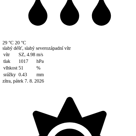
29 °C
20 °C
slabý déšť, slabý severozápadní vítr
vítr
SZ, 4.98
m/s
tlak
1017
hPa
vlhkost
51
%
srážky
0.43
mm
zítra, pátek 7. 8. 2026