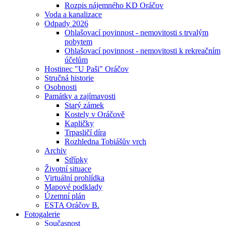
Rozpis nájemného KD Oráčov
Voda a kanalizace
Odpady 2026
Ohlašovací povinnost - nemovitosti s trvalým
pobytem
Ohlašovací povinnost - nemovitosti k rekreačním
účelům
Hostinec "U Paši" Oráčov
Stručná historie
Osobnosti
Památky a zajímavosti
Starý zámek
Kostely v Oráčově
Kapličky
Trpasličí díra
Rozhledna Tobiášův vrch
Archiv
Střípky
Životní situace
Virtuální prohlídka
Mapové podklady
Územní plán
ESTA Oráčov B.
Fotogalerie
Současnost