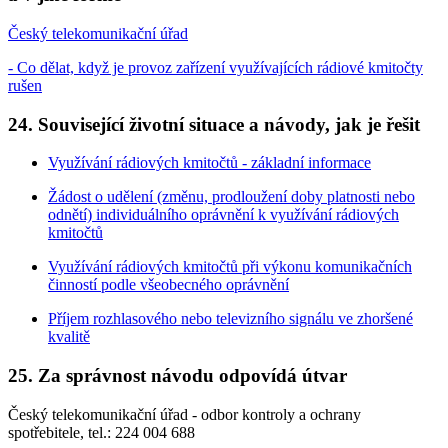
Český telekomunikační úřad
- Co dělat, když je provoz zařízení využívajících rádiové kmitočty
rušen
24. Související životní situace a návody, jak je řešit
Využívání rádiových kmitočtů - základní informace
Žádost o udělení (změnu, prodloužení doby platnosti nebo
odnětí) individuálního oprávnění k využívání rádiových
kmitočtů
Využívání rádiových kmitočtů při výkonu komunikačních
činností podle všeobecného oprávnění
Příjem rozhlasového nebo televizního signálu ve zhoršené
kvalitě
25. Za správnost návodu odpovídá útvar
Český telekomunikační úřad - odbor kontroly a ochrany
spotřebitele, tel.: 224 004 688