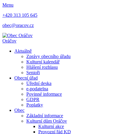
Menu
+420 313 105 645
obec@oracov.cz
Oráčov
Aktuálně
Zprávy obecního úřadu
Kulturní kalendář
Hlášení rozhlasu
Senioři
Obecní úřad
Úřední deska
e-podatelna
Povinné informace
GDPR
Poplatky
Obec
Základní informace
Kulturní dům Oráčov
Kulturní akce
Provozní řád KD