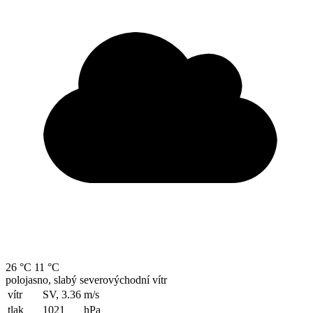
26 °C
11 °C
polojasno, slabý severovýchodní vítr
vítr
SV, 3.36
m/s
tlak
1021
hPa