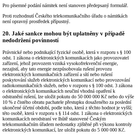
Pro písemné podání námitek není stanoven předepsaný formulář.
Proti rozhodnutí Českého telekomunikačního úřadu o námitkách
není opravný prostředek přípustný.
20. Jaké sankce mohou být uplatněny v případě
nedodržení povinností
Právnické nebo podnikající fyzické osobě, která v rozporu s § 100
odst. 1 zákona o elektronických komunikacích jako provozovatel
zařízení, jehož provozem vzniká vysokofrekvenční energie,
nezajistí, aby tato energie nezpůsobovala rušení provozu
elektronických komunikačních zařízení a sítí nebo rušení
poskytování služeb elektronických komunikací nebo provozování
radiokomunikačních služeb, nebo v rozporu s § 100 odst. 3 zákona
o elektronických komunikacích neučiní vhodná opatření k
odstranění rušení, lze uložit pokutu do 50 000 000 Kč nebo do výše
10 % z čistého obratu pachatele přestupku dosaženého za poslední
ukončené účetní období, podle toho, která z těchto hodnot je vyšší;
této osobě, která v rozporu s § 114 odst. 1 zákona o elektronických
komunikacích neodstraní ve lhůtě stanovené Českým
telekomunikačním úřadem nedostatky zjištěné při výkonu kontroly
elektronických komunikací, lze uložit pokutu do 5 000 000 Kč.