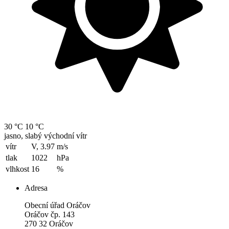
30 °C
10 °C
jasno, slabý východní vítr
vítr
V, 3.97
m/s
tlak
1022
hPa
vlhkost
16
%
Adresa
Obecní úřad Oráčov
Oráčov čp. 143
270 32 Oráčov