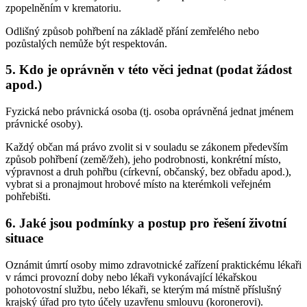
zpopelněním v krematoriu.
Odlišný způsob pohřbení na základě přání zemřelého nebo
pozůstalých nemůže být respektován.
5. Kdo je oprávněn v této věci jednat (podat žádost
apod.)
Fyzická nebo právnická osoba (tj. osoba oprávněná jednat jménem
právnické osoby).
Každý občan má právo zvolit si v souladu se zákonem především
způsob pohřbení (země/žeh), jeho podrobnosti, konkrétní místo,
výpravnost a druh pohřbu (církevní, občanský, bez obřadu apod.),
vybrat si a pronajmout hrobové místo na kterémkoli veřejném
pohřebišti.
6. Jaké jsou podmínky a postup pro řešení životní
situace
Oznámit úmrtí osoby mimo zdravotnické zařízení praktickému lékaři
v rámci provozní doby nebo lékaři vykonávající lékařskou
pohotovostní službu, nebo lékaři, se kterým má místně příslušný
krajský úřad pro tyto účely uzavřenu smlouvu (koronerovi).