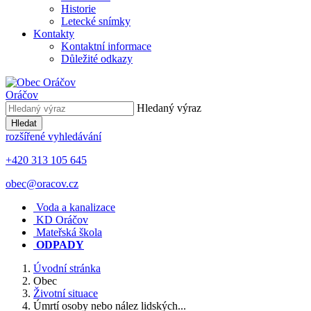
Historie
Letecké snímky
Kontakty
Kontaktní informace
Důležité odkazy
Oráčov
Hledaný výraz
Hledat
rozšířené vyhledávání
+420 313 105 645
obec@oracov.cz
Voda a kanalizace
KD Oráčov
Mateřská škola
ODPADY
Úvodní stránka
Obec
Životní situace
Úmrtí osoby nebo nález lidských...