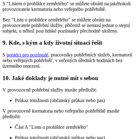
S "Listem o prohlídce zemřelého" se můžete obrátit na jakéhokoli
provozovatele krematoria nebo veřejného pohřebiště.
Bez "Listu o prohlídce zemřelého" se můžete obrátit na
provozovatele pohřební služby, přičemž se nemusí jednat o stejný
subjekt, u něhož jsou lidské pozůstatky přechodně uloženy.
9. Kde, s kým a kdy životní situaci řešit
S
poradci pro pozůstalé
, pracovníky pohřebních služeb, krematorií
nebo veřejných pohřebišť, v určených úředních hodinách bez
územního omezení.
10. Jaké doklady je nutné mít s sebou
V provozovně pohřební služby musíte předložit:
Průkaz totožnosti (občanský průkaz nebo pas)
V provozovně krematoria nebo veřejného pohřebiště musíte
předložit:
Část A "Listu o prohlídce zemřelého"
Průkaz totožnosti (občanský průkaz nebo pas)