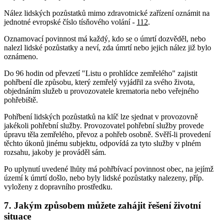
Nález lidských pozůstatků mimo zdravotnické zařízení oznámit na
jednotné evropské číslo tísňového volání -
112
.
Oznamovací povinnost má každý, kdo se o úmrtí dozvěděl, nebo
nalezl lidské pozůstatky a neví, zda úmrtí nebo jejich nález již bylo
oznámeno.
Do 96 hodin od převzetí "Listu o prohlídce zemřelého" zajistit
pohřbení dle způsobu, který zemřelý vyjádřil za svého života,
objednáním služeb u provozovatele krematoria nebo veřejného
pohřebiště.
Pohřbení lidských pozůstatků na klíč lze sjednat v provozovně
jakékoli pohřební služby. Provozovatel pohřební služby provede
úpravu těla zemřelého, převoz a pohřeb osobně. Svěří-li provedení
těchto úkonů jinému subjektu, odpovídá za tyto služby v plném
rozsahu, jakoby je prováděl sám.
Po uplynutí uvedené lhůty má pohřbívací povinnost obec, na jejímž
území k úmrtí došlo, nebo byly lidské pozůstatky nalezeny, příp.
vyloženy z dopravního prostředku.
7. Jakým způsobem můžete zahájit řešení životní
situace