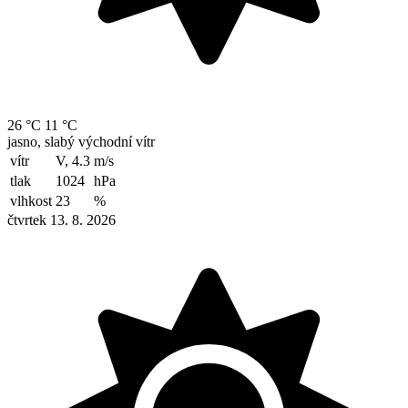
26 °C
11 °C
jasno, slabý východní vítr
vítr
V, 4.3
m/s
tlak
1024
hPa
vlhkost
23
%
čtvrtek 13. 8. 2026