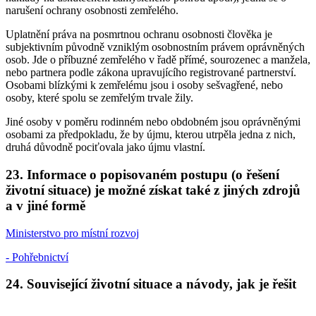
narušení ochrany osobnosti zemřelého.
Uplatnění práva na posmrtnou ochranu osobnosti člověka je
subjektivním původně vzniklým osobnostním právem oprávněných
osob. Jde o příbuzné zemřelého v řadě přímé, sourozenec a manžela,
nebo partnera podle zákona upravujícího registrované partnerství.
Osobami blízkými k zemřelému jsou i osoby sešvagřené, nebo
osoby, které spolu se zemřelým trvale žily.
Jiné osoby v poměru rodinném nebo obdobném jsou oprávněnými
osobami za předpokladu, že by újmu, kterou utrpěla jedna z nich,
druhá důvodně pociťovala jako újmu vlastní.
23. Informace o popisovaném postupu (o řešení
životní situace) je možné získat také z jiných zdrojů
a v jiné formě
Ministerstvo pro místní rozvoj
- Pohřebnictví
24. Související životní situace a návody, jak je řešit