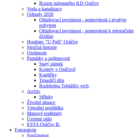
Rozpis nájemného KD Oráčov
Voda a kanalizace
Odpady 2026
Ohlašovací povinnost - nemovitosti s trvalým
pobytem
Ohlašovací povinnost - nemovitosti k rekreačním
účelům
Hostinec "U Paši" Oráčov
Stručná historie
Osobnosti
Památky a zajímavosti
Starý zámek
Kostely v Oráčově
Kapličky
Trpasličí díra
Rozhledna Tobiášův vrch
Archiv
Střípky
Životní situace
Virtuální prohlídka
Mapové podklady
Územní plán
ESTA Oráčov B.
Fotogalerie
Současnost