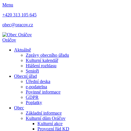
Menu
+420 313 105 645
obec@oracov.cz
Oráčov
Aktuálně
Zprávy obecního úřadu
Kulturní kalendář
Hlášení rozhlasu
Senioři
Obecní úřad
Úřední deska
e-podatelna
Povinné informace
GDPR
Poplatky
Obec
Základní informace
Kulturní dům Oráčov
Kulturní akce
Provozní řád KD