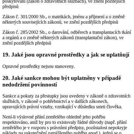
poskytování (zákon o zdravotních službách), ve znění pozdějších
předpisů
Zákon č. 301/2000 Sb., o matrikách, jménu a příjmení a o změně
některých souvisejících zákonů, ve znění pozdějších předpisů
Zákon č. 285/2002 Sb., o darování, odběrech a transplantacích tkání
a orgánů a o změně některých zákonů (transplantační zákon), ve
znění pozdějších předpisů
19. Jaké jsou opravné prostředky a jak se uplatňují
Opravné prostředky nejsou stanoveny.
20. Jaké sankce mohou být uplatněny v případě
nedodržení povinností
Sankce a pokuty za přestupky jsou uvedeny v zákoně o zdravotních
službách, v zákoně o pohřebnictví a v dalších zákonech,
upravujících právní vztahy, vznikající v důsledku smrti člověka.
Není-li výslovné přání zemřelého ohledně jeho pohřbu
respektováno, aniž by pro to existovaly řádné důvody (např. přání
zemřelého je v rozporu s právními předpisy, pozůstalost nepokryje
náklady na uskutečnění zamýšleného pohřbu apod.), jedná se o