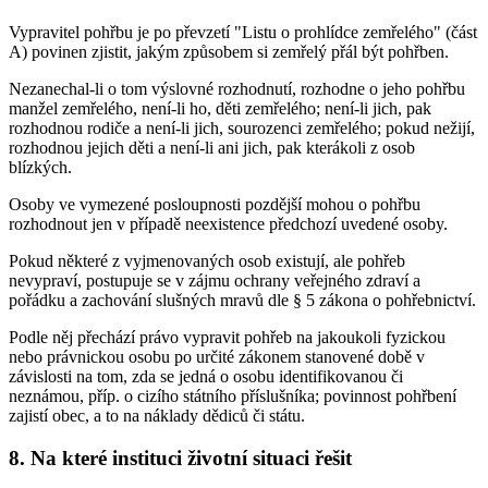
Vypravitel pohřbu je po převzetí "Listu o prohlídce zemřelého" (část
A) povinen zjistit, jakým způsobem si zemřelý přál být pohřben.
Nezanechal-li o tom výslovné rozhodnutí, rozhodne o jeho pohřbu
manžel zemřelého, není-li ho, děti zemřelého; není-li jich, pak
rozhodnou rodiče a není-li jich, sourozenci zemřelého; pokud nežijí,
rozhodnou jejich děti a není-li ani jich, pak kterákoli z osob
blízkých.
Osoby ve vymezené posloupnosti pozdější mohou o pohřbu
rozhodnout jen v případě neexistence předchozí uvedené osoby.
Pokud některé z vyjmenovaných osob existují, ale pohřeb
nevypraví, postupuje se v zájmu ochrany veřejného zdraví a
pořádku a zachování slušných mravů dle § 5 zákona o pohřebnictví.
Podle něj přechází právo vypravit pohřeb na jakoukoli fyzickou
nebo právnickou osobu po určité zákonem stanovené době v
závislosti na tom, zda se jedná o osobu identifikovanou či
neznámou, příp. o cizího státního příslušníka; povinnost pohřbení
zajistí obec, a to na náklady dědiců či státu.
8. Na které instituci životní situaci řešit