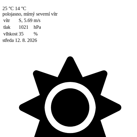
25 °C
14 °C
polojasno, mírný severní vítr
vítr
S, 5.69
m/s
tlak
1021
hPa
vlhkost
35
%
středa 12. 8. 2026