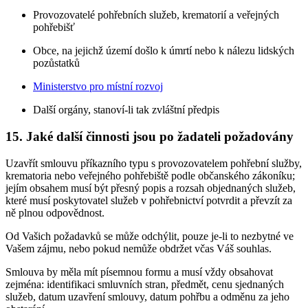
Provozovatelé pohřebních služeb, krematorií a veřejných
pohřebišť
Obce, na jejichž území došlo k úmrtí nebo k nálezu lidských
pozůstatků
Ministerstvo pro místní rozvoj
Další orgány, stanoví-li tak zvláštní předpis
15. Jaké další činnosti jsou po žadateli požadovány
Uzavřít smlouvu příkazního typu s provozovatelem pohřební služby,
krematoria nebo veřejného pohřebiště podle občanského zákoníku;
jejím obsahem musí být přesný popis a rozsah objednaných služeb,
které musí poskytovatel služeb v pohřebnictví potvrdit a převzít za
ně plnou odpovědnost.
Od Vašich požadavků se může odchýlit, pouze je-li to nezbytné ve
Vašem zájmu, nebo pokud nemůže obdržet včas Váš souhlas.
Smlouva by měla mít písemnou formu a musí vždy obsahovat
zejména: identifikaci smluvních stran, předmět, cenu sjednaných
služeb, datum uzavření smlouvy, datum pohřbu a odměnu za jeho