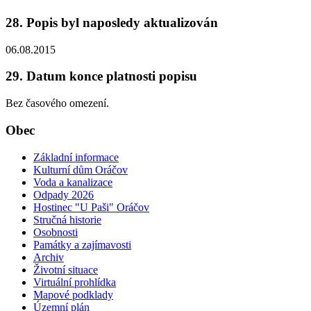
28. Popis byl naposledy aktualizován
06.08.2015
29. Datum konce platnosti popisu
Bez časového omezení.
Obec
Základní informace
Kulturní dům Oráčov
Voda a kanalizace
Odpady 2026
Hostinec "U Paši" Oráčov
Stručná historie
Osobnosti
Památky a zajímavosti
Archiv
Životní situace
Virtuální prohlídka
Mapové podklady
Územní plán