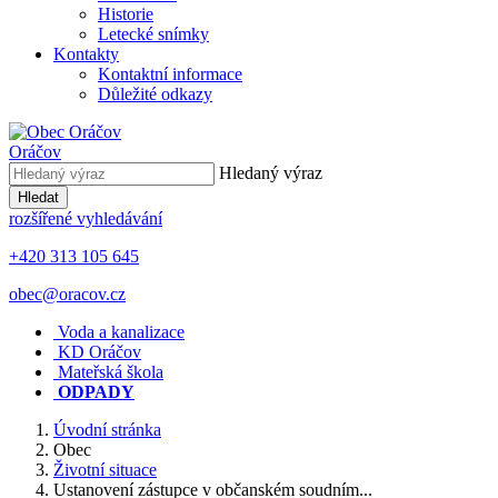
Historie
Letecké snímky
Kontakty
Kontaktní informace
Důležité odkazy
Oráčov
Hledaný výraz
Hledat
rozšířené vyhledávání
+420 313 105 645
obec@oracov.cz
Voda a kanalizace
KD Oráčov
Mateřská škola
ODPADY
Úvodní stránka
Obec
Životní situace
Ustanovení zástupce v občanském soudním...