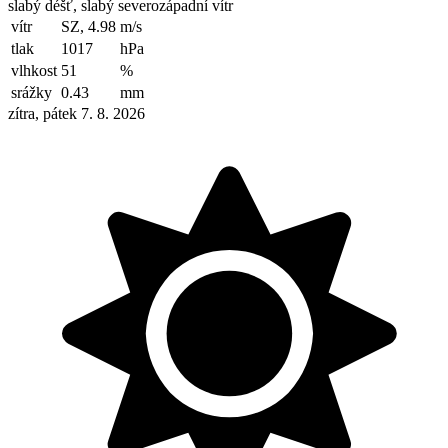
slabý déšť, slabý severozápadní vítr
vítr
SZ, 4.98
m/s
tlak
1017
hPa
vlhkost
51
%
srážky
0.43
mm
zítra, pátek 7. 8. 2026