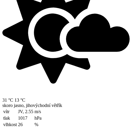
31 °C
13 °C
skoro jasno, jihovýchodní větřík
vítr
JV, 2.55
m/s
tlak
1017
hPa
vlhkost
26
%