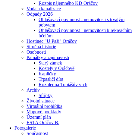
Rozpis nájemného KD Oráčov
Voda a kanalizace
Odpady 2026
Ohlašovací povinnost - nemovitosti s trvalým
pobytem
Ohlašovací povinnost - nemovitosti k rekreačním
účelům
Hostinec "U Paši" Oráčov
Stručná historie
Osobnosti
Památky a zajímavosti
Starý zámek
Kostely v Oráčově
Kapličky
Trpasličí díra
Rozhledna Tobiášův vrch
Archiv
Střípky
Životní situace
Virtuální prohlídka
Mapové podklady
Územní plán
ESTA Oráčov B.
Fotogalerie
Současnost