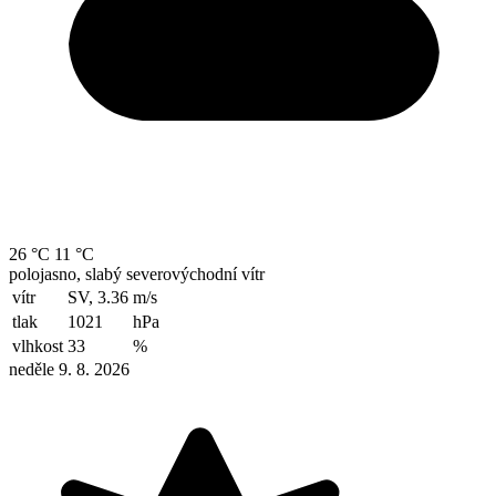
26 °C
11 °C
polojasno, slabý severovýchodní vítr
vítr
SV, 3.36
m/s
tlak
1021
hPa
vlhkost
33
%
neděle 9. 8. 2026