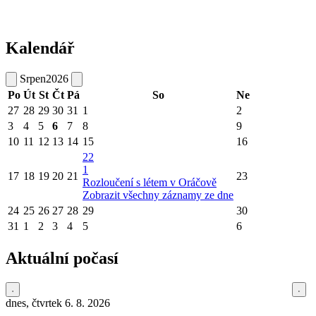
Kalendář
Srpen
2026
Po
Út
St
Čt
Pá
So
Ne
27
28
29
30
31
1
2
3
4
5
6
7
8
9
10
11
12
13
14
15
16
22
1
17
18
19
20
21
23
Rozloučení s létem v Oráčově
Zobrazit všechny záznamy ze dne
24
25
26
27
28
29
30
31
1
2
3
4
5
6
Aktuální počasí
dnes, čtvrtek 6. 8. 2026