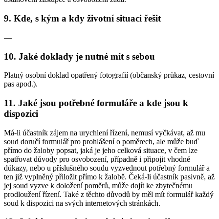
9. Kde, s kým a kdy životní situaci řešit
—
10. Jaké doklady je nutné mít s sebou
Platný osobní doklad opatřený fotografií (občanský průkaz, cestovní
pas apod.).
11. Jaké jsou potřebné formuláře a kde jsou k
dispozici
Má-li účastník zájem na urychlení řízení, nemusí vyčkávat, až mu
soud doručí formulář pro prohlášení o poměrech, ale může buď
přímo do žaloby popsat, jaká je jeho celková situace, v čem lze
spatřovat důvody pro osvobození, případně i připojit vhodné
důkazy, nebo u příslušného soudu vyzvednout potřebný formulář a
ten již vyplněný přiložit přímo k žalobě. Čeká-li účastník pasivně, až
jej soud vyzve k doložení poměrů, může dojít ke zbytečnému
prodloužení řízení. Také z těchto důvodů by měl mít formulář každý
soud k dispozici na svých internetových stránkách.