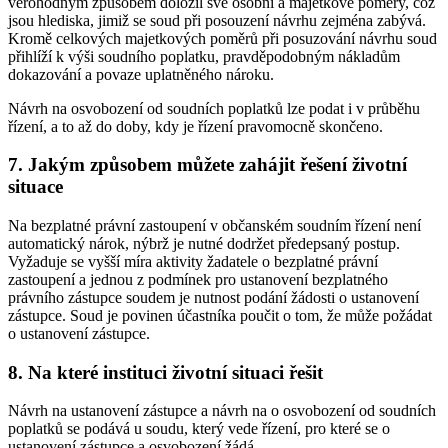
věrohodným způsobem doložil své osobní a majetkové poměry, což
jsou hlediska, jimiž se soud při posouzení návrhu zejména zabývá.
Kromě celkových majetkových poměrů při posuzování návrhu soud
přihlíží k výši soudního poplatku, pravděpodobným nákladům
dokazování a povaze uplatněného nároku.
Návrh na osvobození od soudních poplatků lze podat i v průběhu
řízení, a to až do doby, kdy je řízení pravomocně skončeno.
7. Jakým způsobem můžete zahájit řešení životní
situace
Na bezplatné právní zastoupení v občanském soudním řízení není
automatický nárok, nýbrž je nutné dodržet předepsaný postup.
Vyžaduje se vyšší míra aktivity žadatele o bezplatné právní
zastoupení a jednou z podmínek pro ustanovení bezplatného
právního zástupce soudem je nutnost podání žádosti o ustanovení
zástupce. Soud je povinen účastníka poučit o tom, že může požádat
o ustanovení zástupce.
8. Na které instituci životní situaci řešit
Návrh na ustanovení zástupce a návrh na o osvobození od soudních
poplatků se podává u soudu, který vede řízení, pro které se o
ustanovení zástupce a osvobození žádá.