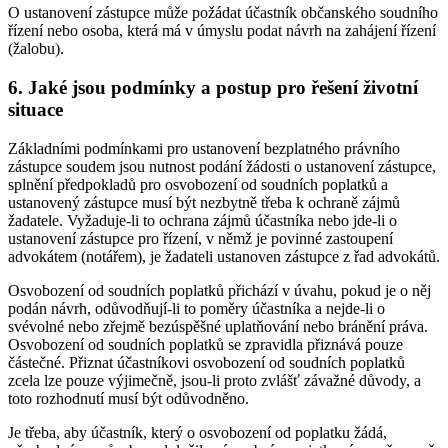
O ustanovení zástupce může požádat účastník občanského soudního
řízení nebo osoba, která má v úmyslu podat návrh na zahájení řízení
(žalobu).
6. Jaké jsou podmínky a postup pro řešení životní
situace
Základními podmínkami pro ustanovení bezplatného právního
zástupce soudem jsou nutnost podání žádosti o ustanovení zástupce,
splnění předpokladů pro osvobození od soudních poplatků a
ustanovený zástupce musí být nezbytně třeba k ochraně zájmů
žadatele. Vyžaduje-li to ochrana zájmů účastníka nebo jde-li o
ustanovení zástupce pro řízení, v němž je povinné zastoupení
advokátem (notářem), je žadateli ustanoven zástupce z řad advokátů.
Osvobození od soudních poplatků přichází v úvahu, pokud je o něj
podán návrh, odůvodňují-li to poměry účastníka a nejde-li o
svévolné nebo zřejmě bezúspěšné uplatňování nebo bránění práva.
Osvobození od soudních poplatků se zpravidla přiznává pouze
částečné. Přiznat účastníkovi osvobození od soudních poplatků
zcela lze pouze výjimečně, jsou-li proto zvlášť závažné důvody, a
toto rozhodnutí musí být odůvodněno.
Je třeba, aby účastník, který o osvobození od poplatku žádá,