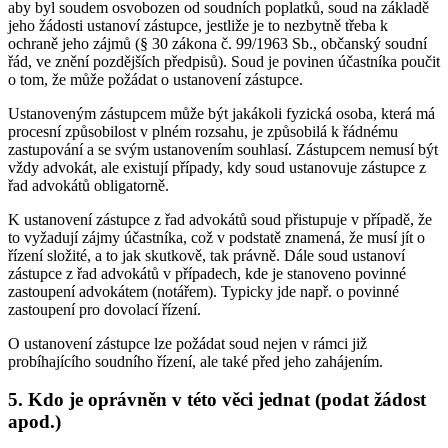
aby byl soudem osvobozen od soudních poplatků, soud na základě
jeho žádosti ustanoví zástupce, jestliže je to nezbytně třeba k
ochraně jeho zájmů (§ 30 zákona č. 99/1963 Sb., občanský soudní
řád, ve znění pozdějších předpisů). Soud je povinen účastníka poučit
o tom, že může požádat o ustanovení zástupce.
Ustanoveným zástupcem může být jakákoli fyzická osoba, která má
procesní způsobilost v plném rozsahu, je způsobilá k řádnému
zastupování a se svým ustanovením souhlasí. Zástupcem nemusí být
vždy advokát, ale existují případy, kdy soud ustanovuje zástupce z
řad advokátů obligatorně.
K ustanovení zástupce z řad advokátů soud přistupuje v případě, že
to vyžadují zájmy účastníka, což v podstatě znamená, že musí jít o
řízení složité, a to jak skutkově, tak právně. Dále soud ustanoví
zástupce z řad advokátů v případech, kde je stanoveno povinné
zastoupení advokátem (notářem). Typicky jde např. o povinné
zastoupení pro dovolací řízení.
O ustanovení zástupce lze požádat soud nejen v rámci již
probíhajícího soudního řízení, ale také před jeho zahájením.
5. Kdo je oprávněn v této věci jednat (podat žádost
apod.)