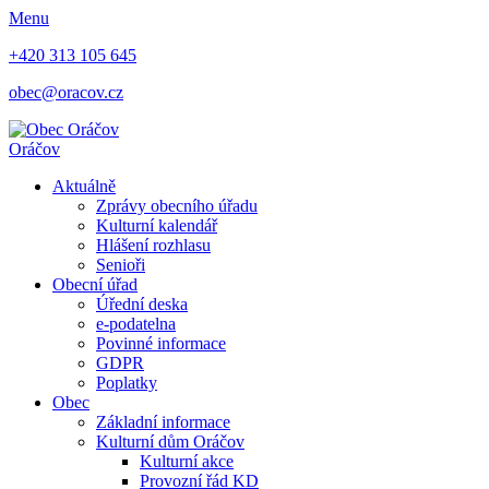
Menu
+420 313 105 645
obec@oracov.cz
Oráčov
Aktuálně
Zprávy obecního úřadu
Kulturní kalendář
Hlášení rozhlasu
Senioři
Obecní úřad
Úřední deska
e-podatelna
Povinné informace
GDPR
Poplatky
Obec
Základní informace
Kulturní dům Oráčov
Kulturní akce
Provozní řád KD