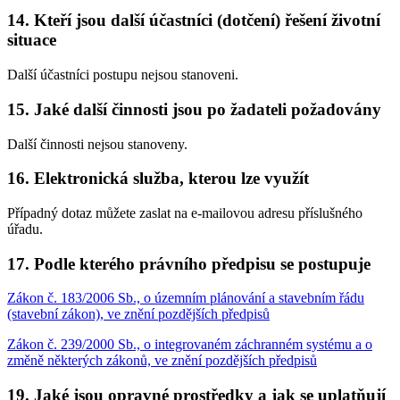
14. Kteří jsou další účastníci (dotčení) řešení životní
situace
Další účastníci postupu nejsou stanoveni.
15. Jaké další činnosti jsou po žadateli požadovány
Další činnosti nejsou stanoveny.
16. Elektronická služba, kterou lze využít
Případný dotaz můžete zaslat na e-mailovou adresu příslušného
úřadu.
17. Podle kterého právního předpisu se postupuje
Zákon č. 183/2006 Sb., o územním plánování a stavebním řádu
(stavební zákon), ve znění pozdějších předpisů
Zákon č. 239/2000 Sb., o integrovaném záchranném systému a o
změně některých zákonů, ve znění pozdějších předpisů
19. Jaké jsou opravné prostředky a jak se uplatňují