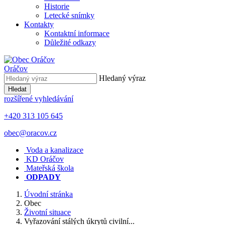
Historie
Letecké snímky
Kontakty
Kontaktní informace
Důležité odkazy
Oráčov
Hledaný výraz
Hledat
rozšířené vyhledávání
+420 313 105 645
obec@oracov.cz
Voda a kanalizace
KD Oráčov
Mateřská škola
ODPADY
Úvodní stránka
Obec
Životní situace
Vyřazování stálých úkrytů civilní...