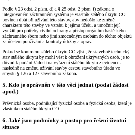
Podle § 23 odst. 2 písm. d) a § 25 odst. 2 písm. f) zákona o
integrovaném záchranném systému je vlastník stálého úkrytu CO
povinen dbát při užívání této stavby, aby nedošlo ke změně
charakteru této stavby ve vztahu k jejímu účelu, a umožnit její
využití pro potřeby civilní ochrany a přístup orgánům hasičského
záchranného sboru nebo jimi zmocněným osobám do těchto objektů
za účelem používání a kontroly údržby a oprav.
Pokud se kontrolou stálého úkrytu CO zjistí, že stavebně technický
stav stálého úkrytu by mohl vést k ohrožení ukrývaných osob, je to
důvod k podání žádosti na vyřazení stálého úkrytu z evidence a
následně na změnu užívání stavby cestou stavebního úřadu ve
smyslu § 126 a 127 stavebního zákona.
5. Kdo je oprávněn v této věci jednat (podat žádost
apod.)
Právnická osoba, podnikající fyzická osoba a fyzická osoba, která je
vlastníkem stálého úkrytu CO.
6. Jaké jsou podmínky a postup pro řešení životní
situace