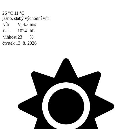
26 °C
11 °C
jasno, slabý východní vítr
vítr
V, 4.3
m/s
tlak
1024
hPa
vlhkost
23
%
čtvrtek 13. 8. 2026