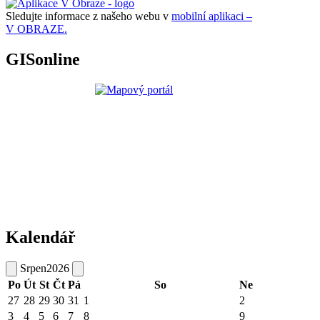
Sledujte informace z našeho webu v
mobilní aplikaci –
V OBRAZE.
GISonline
Kalendář
Srpen
2026
Po
Út
St
Čt
Pá
So
Ne
27
28
29
30
31
1
2
3
4
5
6
7
8
9