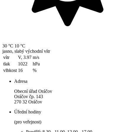
30 °C
10 °C
jasno, slabý východní vítr
vítr
V, 3.97
m/s
tlak
1022
hPa
vlhkost
16
%
Adresa
Obecní úřad Oráčov
Oráčov čp. 143
270 32 Oráčov
Úřední hodiny
(pro veřejnost)
Pondělí: 8.30 - 11.00, 12.00 - 17.00