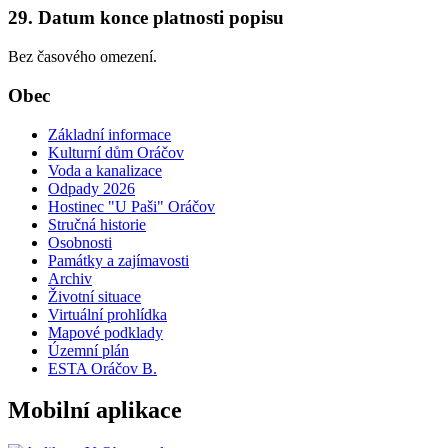
29. Datum konce platnosti popisu
Bez časového omezení.
Obec
Základní informace
Kulturní dům Oráčov
Voda a kanalizace
Odpady 2026
Hostinec "U Paši" Oráčov
Stručná historie
Osobnosti
Památky a zajímavosti
Archiv
Životní situace
Virtuální prohlídka
Mapové podklady
Územní plán
ESTA Oráčov B.
Mobilní aplikace