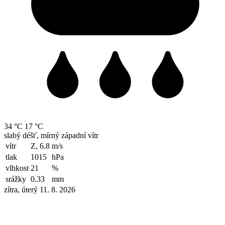
34 °C
17 °C
slabý déšť, mírný západní vítr
vítr
Z, 6.8
m/s
tlak
1015
hPa
vlhkost
21
%
srážky
0.33
mm
zítra, úterý 11. 8. 2026