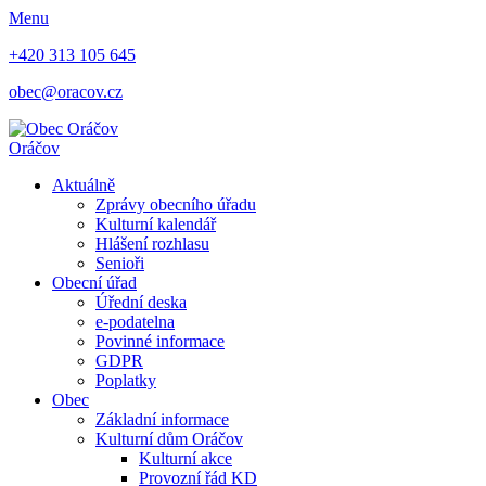
Menu
+420 313 105 645
obec@oracov.cz
Oráčov
Aktuálně
Zprávy obecního úřadu
Kulturní kalendář
Hlášení rozhlasu
Senioři
Obecní úřad
Úřední deska
e-podatelna
Povinné informace
GDPR
Poplatky
Obec
Základní informace
Kulturní dům Oráčov
Kulturní akce
Provozní řád KD