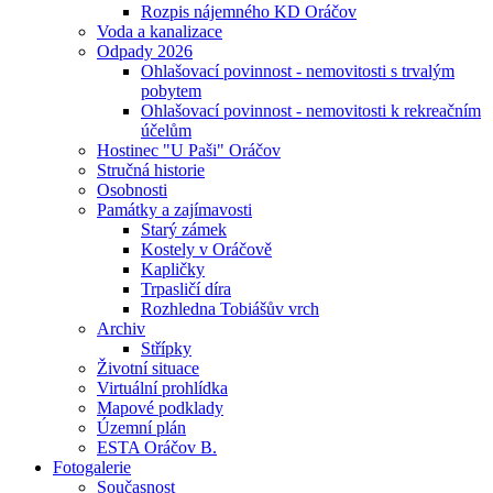
Rozpis nájemného KD Oráčov
Voda a kanalizace
Odpady 2026
Ohlašovací povinnost - nemovitosti s trvalým
pobytem
Ohlašovací povinnost - nemovitosti k rekreačním
účelům
Hostinec "U Paši" Oráčov
Stručná historie
Osobnosti
Památky a zajímavosti
Starý zámek
Kostely v Oráčově
Kapličky
Trpasličí díra
Rozhledna Tobiášův vrch
Archiv
Střípky
Životní situace
Virtuální prohlídka
Mapové podklady
Územní plán
ESTA Oráčov B.
Fotogalerie
Současnost