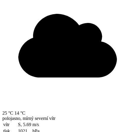
25 °C
14 °C
polojasno, mírný severní vítr
vítr
S, 5.69
m/s
tlak
1021
hPa