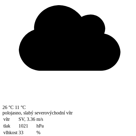
26 °C
11 °C
polojasno, slabý severovýchodní vítr
vítr
SV, 3.36
m/s
tlak
1021
hPa
vlhkost
33
%