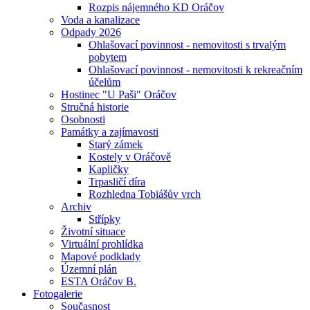
Rozpis nájemného KD Oráčov
Voda a kanalizace
Odpady 2026
Ohlašovací povinnost - nemovitosti s trvalým
pobytem
Ohlašovací povinnost - nemovitosti k rekreačním
účelům
Hostinec "U Paši" Oráčov
Stručná historie
Osobnosti
Památky a zajímavosti
Starý zámek
Kostely v Oráčově
Kapličky
Trpasličí díra
Rozhledna Tobiášův vrch
Archiv
Střípky
Životní situace
Virtuální prohlídka
Mapové podklady
Územní plán
ESTA Oráčov B.
Fotogalerie
Současnost