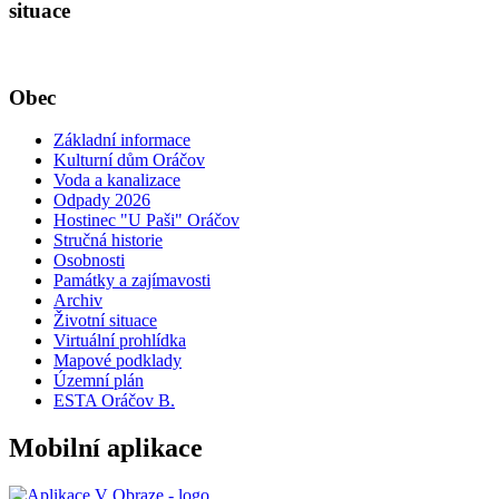
situace
Obec
Základní informace
Kulturní dům Oráčov
Voda a kanalizace
Odpady 2026
Hostinec "U Paši" Oráčov
Stručná historie
Osobnosti
Památky a zajímavosti
Archiv
Životní situace
Virtuální prohlídka
Mapové podklady
Územní plán
ESTA Oráčov B.
Mobilní aplikace