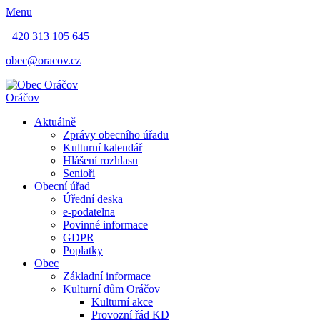
Menu
+420 313 105 645
obec@oracov.cz
Oráčov
Aktuálně
Zprávy obecního úřadu
Kulturní kalendář
Hlášení rozhlasu
Senioři
Obecní úřad
Úřední deska
e-podatelna
Povinné informace
GDPR
Poplatky
Obec
Základní informace
Kulturní dům Oráčov
Kulturní akce
Provozní řád KD