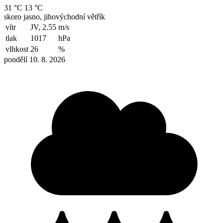
31 °C
13 °C
skoro jasno, jihovýchodní větřík
vítr
JV, 2.55
m/s
tlak
1017
hPa
vlhkost
26
%
pondělí 10. 8. 2026