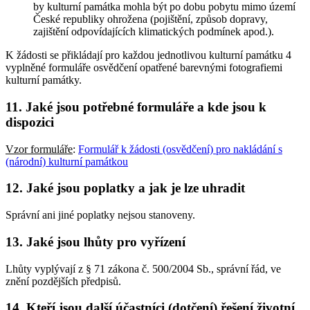
by kulturní památka mohla být po dobu pobytu mimo území
České republiky ohrožena (pojištění, způsob dopravy,
zajištění odpovídajících klimatických podmínek apod.).
K žádosti se přikládají pro každou jednotlivou kulturní památku 4
vyplněné formuláře osvědčení opatřené barevnými fotografiemi
kulturní památky.
11. Jaké jsou potřebné formuláře a kde jsou k
dispozici
Vzor formuláře
:
Formulář k žádosti (osvědčení) pro nakládání s
(národní) kulturní památkou
12. Jaké jsou poplatky a jak je lze uhradit
Správní ani jiné poplatky nejsou stanoveny.
13. Jaké jsou lhůty pro vyřízení
Lhůty vyplývají z § 71 zákona č. 500/2004 Sb., správní řád, ve
znění pozdějších předpisů.
14. Kteří jsou další účastníci (dotčení) řešení životní