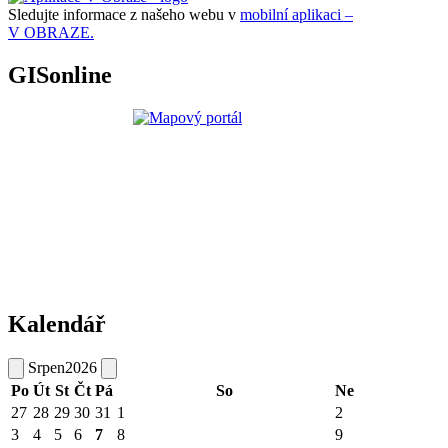
Sledujte informace z našeho webu v
mobilní aplikaci –
V OBRAZE.
GISonline
Kalendář
Srpen
2026
Po
Út
St
Čt
Pá
So
Ne
27
28
29
30
31
1
2
3
4
5
6
7
8
9