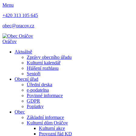
Menu
+420 313 105 645
obec@oracov.cz
Oráčov
Aktuálně
Zprávy obecního úřadu
Kulturní kalendář
Hlášení rozhlasu
Senioři
Obecní úřad
Úřední deska
e-podatelna
Povinné informace
GDPR
Poplatky
Obec
Základní informace
Kulturní dům Oráčov
Kulturní akce
Provozní řád KD