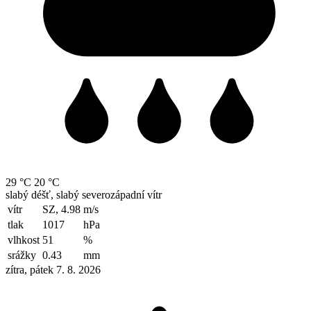
29 °C
20 °C
slabý déšť, slabý severozápadní vítr
vítr
SZ, 4.98
m/s
tlak
1017
hPa
vlhkost
51
%
srážky
0.43
mm
zítra, pátek 7. 8. 2026