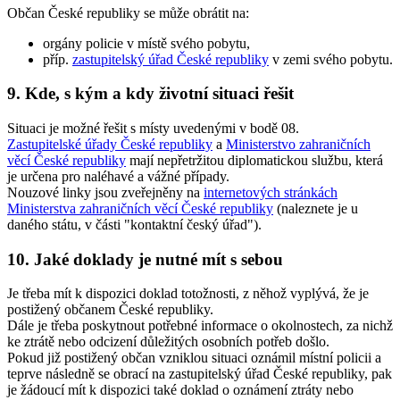
Občan České republiky se může obrátit na:
orgány policie v místě svého pobytu,
příp.
zastupitelský úřad České republiky
v zemi svého pobytu.
9. Kde, s kým a kdy životní situaci řešit
Situaci je možné řešit s místy uvedenými v bodě 08.
Zastupitelské úřady České republiky
a
Ministerstvo zahraničních
věcí České republiky
mají nepřetržitou diplomatickou službu, která
je určena pro naléhavé a vážné případy.
Nouzové linky jsou zveřejněny na
internetových stránkách
Ministerstva zahraničních věcí České republiky
(naleznete je u
daného státu, v části "kontaktní český úřad").
10. Jaké doklady je nutné mít s sebou
Je třeba mít k dispozici doklad totožnosti, z něhož vyplývá, že je
postižený občanem České republiky.
Dále je třeba poskytnout potřebné informace o okolnostech, za nichž
ke ztrátě nebo odcizení důležitých osobních potřeb došlo.
Pokud již postižený občan vzniklou situaci oznámil místní policii a
teprve následně se obrací na zastupitelský úřad České republiky, pak
je žádoucí mít k dispozici také doklad o oznámení ztráty nebo