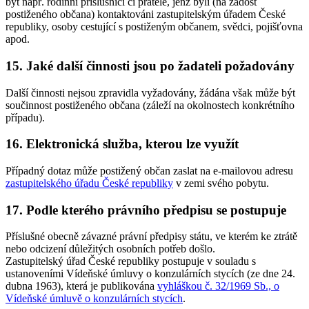
být např. rodinní příslušníci či přátelé, jenž byli (na žádost
postiženého občana) kontaktováni zastupitelským úřadem České
republiky, osoby cestující s postiženým občanem, svědci, pojišťovna
apod.
15. Jaké další činnosti jsou po žadateli požadovány
Další činnosti nejsou zpravidla vyžadovány, žádána však může být
součinnost postiženého občana (záleží na okolnostech konkrétního
případu).
16. Elektronická služba, kterou lze využít
Případný dotaz může postižený občan zaslat na e-mailovou adresu
zastupitelského úřadu České republiky
v zemi svého pobytu.
17. Podle kterého právního předpisu se postupuje
Příslušné obecně závazné právní předpisy státu, ve kterém ke ztrátě
nebo odcizení důležitých osobních potřeb došlo.
Zastupitelský úřad České republiky postupuje v souladu s
ustanoveními Vídeňské úmluvy o konzulárních stycích (ze dne 24.
dubna 1963), která je publikována
vyhláškou č. 32/1969 Sb., o
Vídeňské úmluvě o konzulárních stycích
.