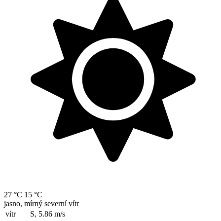
27 °C
15 °C
jasno, mírný severní vítr
vítr
S, 5.86
m/s