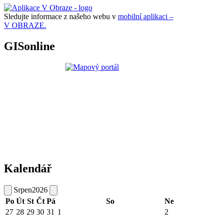
Sledujte informace z našeho webu v
mobilní aplikaci –
V OBRAZE.
GISonline
Kalendář
Srpen
2026
Po
Út
St
Čt
Pá
So
Ne
27
28
29
30
31
1
2