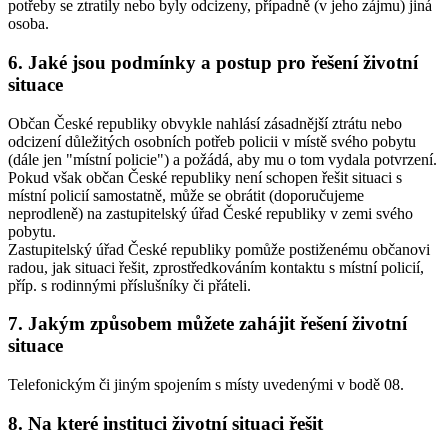
potřeby se ztratily nebo byly odcizeny, případně (v jeho zájmu) jiná
osoba.
6. Jaké jsou podmínky a postup pro řešení životní
situace
Občan České republiky obvykle nahlásí zásadnější ztrátu nebo
odcizení důležitých osobních potřeb policii v místě svého pobytu
(dále jen "místní policie") a požádá, aby mu o tom vydala potvrzení.
Pokud však občan České republiky není schopen řešit situaci s
místní policií samostatně, může se obrátit (doporučujeme
neprodleně) na zastupitelský úřad České republiky v zemi svého
pobytu.
Zastupitelský úřad České republiky pomůže postiženému občanovi
radou, jak situaci řešit, zprostředkováním kontaktu s místní policií,
příp. s rodinnými příslušníky či přáteli.
7. Jakým způsobem můžete zahájit řešení životní
situace
Telefonickým či jiným spojením s místy uvedenými v bodě 08.
8. Na které instituci životní situaci řešit