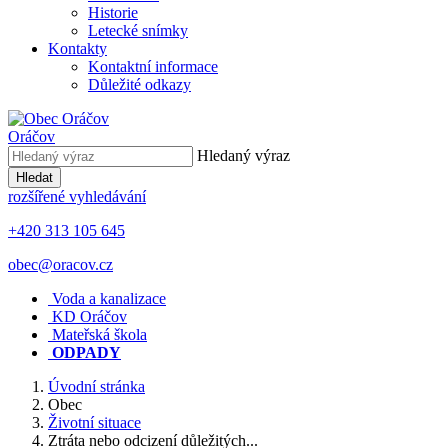
Historie
Letecké snímky
Kontakty
Kontaktní informace
Důležité odkazy
Oráčov
Hledaný výraz
Hledat
rozšířené vyhledávání
+420 313 105 645
obec@oracov.cz
Voda a kanalizace
KD Oráčov
Mateřská škola
ODPADY
Úvodní stránka
Obec
Životní situace
Ztráta nebo odcizení důležitých...