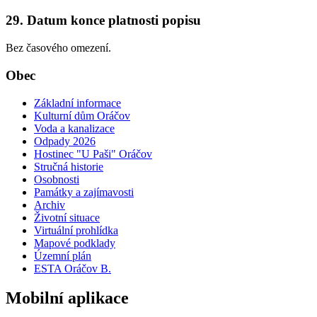
29. Datum konce platnosti popisu
Bez časového omezení.
Obec
Základní informace
Kulturní dům Oráčov
Voda a kanalizace
Odpady 2026
Hostinec "U Paši" Oráčov
Stručná historie
Osobnosti
Památky a zajímavosti
Archiv
Životní situace
Virtuální prohlídka
Mapové podklady
Územní plán
ESTA Oráčov B.
Mobilní aplikace