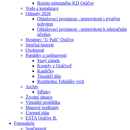
Rozpis nájemného KD Oráčov
Voda a kanalizace
Odpady 2026
Ohlašovací povinnost - nemovitosti s trvalým
pobytem
Ohlašovací povinnost - nemovitosti k rekreačním
účelům
Hostinec "U Paši" Oráčov
Stručná historie
Osobnosti
Památky a zajímavosti
Starý zámek
Kostely v Oráčově
Kapličky
Trpasličí díra
Rozhledna Tobiášův vrch
Archiv
Střípky
Životní situace
Virtuální prohlídka
Mapové podklady
Územní plán
ESTA Oráčov B.
Fotogalerie
Současnost