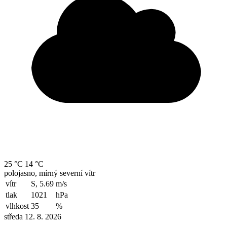
25 °C
14 °C
polojasno, mírný severní vítr
vítr
S, 5.69
m/s
tlak
1021
hPa
vlhkost
35
%
středa 12. 8. 2026