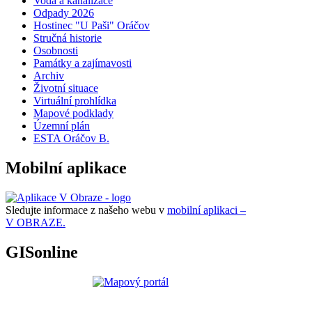
Voda a kanalizace
Odpady 2026
Hostinec "U Paši" Oráčov
Stručná historie
Osobnosti
Památky a zajímavosti
Archiv
Životní situace
Virtuální prohlídka
Mapové podklady
Územní plán
ESTA Oráčov B.
Mobilní aplikace
Sledujte informace z našeho webu v
mobilní aplikaci –
V OBRAZE.
GISonline