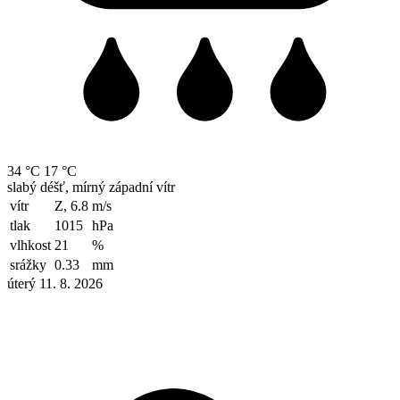
34 °C
17 °C
slabý déšť, mírný západní vítr
vítr
Z, 6.8
m/s
tlak
1015
hPa
vlhkost
21
%
srážky
0.33
mm
úterý 11. 8. 2026