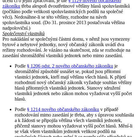
účelu či o jejím zpracování, je dle
§ 1129 nového občanského
zákoníku
třeba alespoň dvoutřetinové většiny hlasů spoluvlastníků
(počítáno podle velikosti spoluvlastnických podílů na společné
věci). Nedosáhne-li se této většiny, rozhodne na návrh
spoluvlastníka soud. (Do 31. prosince 2013 postačovala většina
nadpoloviční.)
Společenství vlastníků
Pro nakládání se společnými částmi domu, v němž jsou vymezeny
bytové a nebytové jednotky, nový občanský zákoník uvádí dva
režimy rozhodování. Je vázáno na skutečnost, zda se rozhoduje na
zasedání shromáždění vlastníků jednotek nebo mimo zasedání.
Podle
§ 1206 odst. 2 nového občanského zákoníku
je
shromáždění způsobilé usnášet se, pokud jsou přítomni
vlastníci jednotek, kteří mají většinu všech hlasů. K přijetí
rozhodnutí nový občanský zákoník vyžaduje souhlas většiny
hlasů přítomných vlastníků jednotek. Stanovy sdružení
vlastníků jednotek nebo zákon mohou vyžadovat vyšší počet
hlasů.
Podle
§ 1214 nového občanského zákoníku
v případě
rozhodování mimo zasedání je třeba, aby s úpravou souhlasila
a k žádosti se připojila většina všech vlastníků jednotek,
přičemž stanovy mohou vyžadovat vyšší počet hlasů. Mění-li
se však všem vlastníkům jednotek velikost podílů na
společných částech nebo mění-li se poměr výše příspěvků na