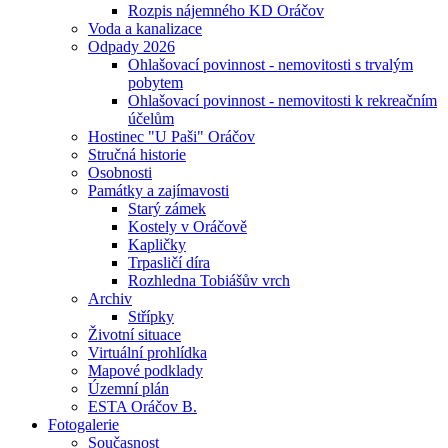
Rozpis nájemného KD Oráčov
Voda a kanalizace
Odpady 2026
Ohlašovací povinnost - nemovitosti s trvalým
pobytem
Ohlašovací povinnost - nemovitosti k rekreačním
účelům
Hostinec "U Paši" Oráčov
Stručná historie
Osobnosti
Památky a zajímavosti
Starý zámek
Kostely v Oráčově
Kapličky
Trpasličí díra
Rozhledna Tobiášův vrch
Archiv
Střípky
Životní situace
Virtuální prohlídka
Mapové podklady
Územní plán
ESTA Oráčov B.
Fotogalerie
Současnost