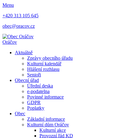
Menu
+420 313 105 645
obec@oracov.cz
Oráčov
Aktuálně
Zprávy obecního úřadu
Kulturní kalendář
Hlášení rozhlasu
Senioři
Obecní úřad
Úřední deska
e-podatelna
Povinné informace
GDPR
Poplatky
Obec
Základní informace
Kulturní dům Oráčov
Kulturní akce
Provozní řád KD