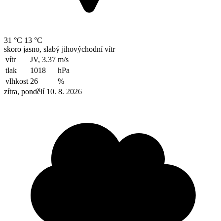
31 °C
13 °C
skoro jasno, slabý jihovýchodní vítr
vítr
JV, 3.37
m/s
tlak
1018
hPa
vlhkost
26
%
zítra, pondělí 10. 8. 2026