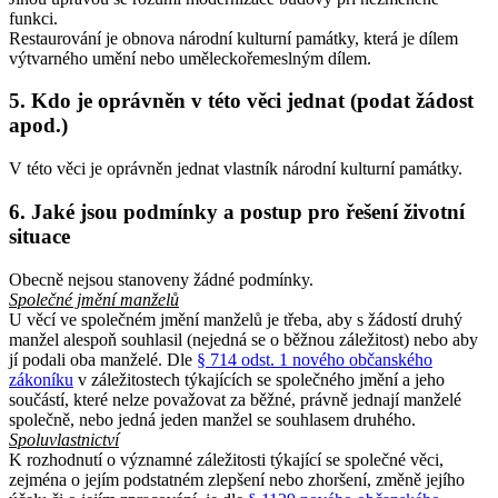
funkci.
Restaurování je obnova národní kulturní památky, která je dílem
výtvarného umění nebo uměleckořemeslným dílem.
5. Kdo je oprávněn v této věci jednat (podat žádost
apod.)
V této věci je oprávněn jednat vlastník národní kulturní památky.
6. Jaké jsou podmínky a postup pro řešení životní
situace
Obecně nejsou stanoveny žádné podmínky.
Společné jmění manželů
U věcí ve společném jmění manželů je třeba, aby s žádostí druhý
manžel alespoň souhlasil (nejedná se o běžnou záležitost) nebo aby
jí podali oba manželé. Dle
§ 714 odst. 1 nového občanského
zákoníku
v záležitostech týkajících se společného jmění a jeho
součástí, které nelze považovat za běžné, právně jednají manželé
společně, nebo jedná jeden manžel se souhlasem druhého.
Spoluvlastnictví
K rozhodnutí o významné záležitosti týkající se společné věci,
zejména o jejím podstatném zlepšení nebo zhoršení, změně jejího