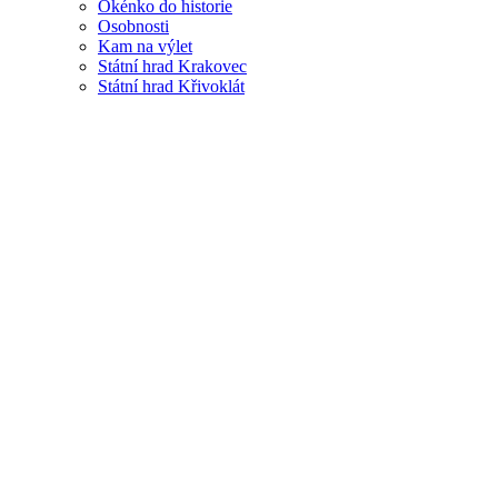
Okénko do historie
Osobnosti
Kam na výlet
Státní hrad Krakovec
Státní hrad Křivoklát