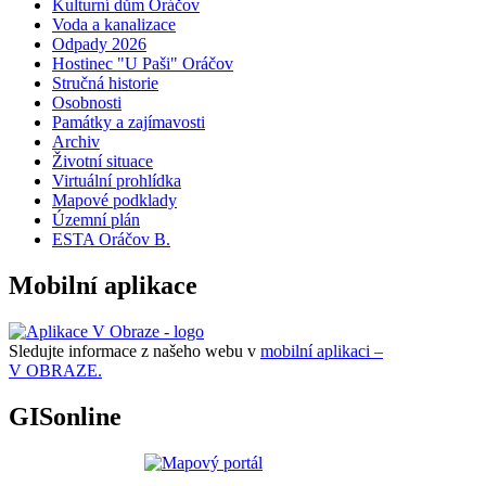
Kulturní dům Oráčov
Voda a kanalizace
Odpady 2026
Hostinec "U Paši" Oráčov
Stručná historie
Osobnosti
Památky a zajímavosti
Archiv
Životní situace
Virtuální prohlídka
Mapové podklady
Územní plán
ESTA Oráčov B.
Mobilní aplikace
Sledujte informace z našeho webu v
mobilní aplikaci –
V OBRAZE.
GISonline