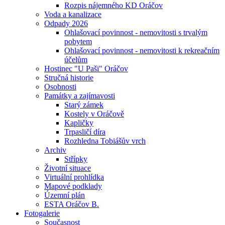
Rozpis nájemného KD Oráčov
Voda a kanalizace
Odpady 2026
Ohlašovací povinnost - nemovitosti s trvalým
pobytem
Ohlašovací povinnost - nemovitosti k rekreačním
účelům
Hostinec "U Paši" Oráčov
Stručná historie
Osobnosti
Památky a zajímavosti
Starý zámek
Kostely v Oráčově
Kapličky
Trpasličí díra
Rozhledna Tobiášův vrch
Archiv
Střípky
Životní situace
Virtuální prohlídka
Mapové podklady
Územní plán
ESTA Oráčov B.
Fotogalerie
Současnost