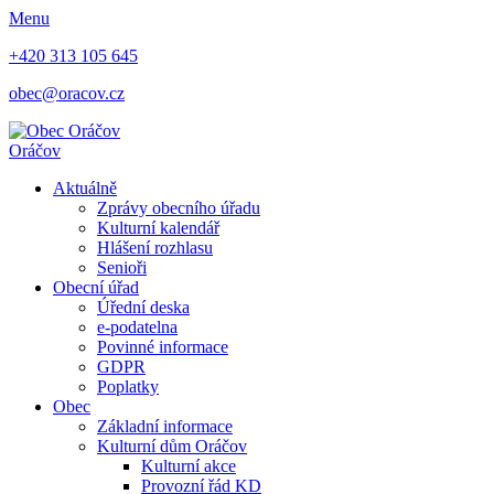
Menu
+420 313 105 645
obec@oracov.cz
Oráčov
Aktuálně
Zprávy obecního úřadu
Kulturní kalendář
Hlášení rozhlasu
Senioři
Obecní úřad
Úřední deska
e-podatelna
Povinné informace
GDPR
Poplatky
Obec
Základní informace
Kulturní dům Oráčov
Kulturní akce
Provozní řád KD