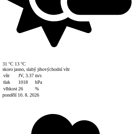
31 °C
13 °C
skoro jasno, slabý jihovýchodní vítr
vítr
JV, 3.37
m/s
tlak
1018
hPa
vlhkost
26
%
pondělí 10. 8. 2026