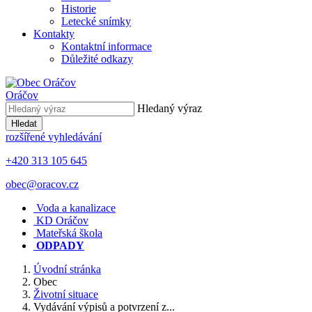
Historie
Letecké snímky
Kontakty
Kontaktní informace
Důležité odkazy
Oráčov
Hledaný výraz
Hledat
rozšířené vyhledávání
+420 313 105 645
obec@oracov.cz
Voda a kanalizace
KD Oráčov
Mateřská škola
ODPADY
Úvodní stránka
Obec
Životní situace
Vydávání výpisů a potvrzení z...