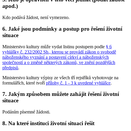
apod.)
Kdo podává žádost, není vymezeno.
6. Jaké jsou podmínky a postup pro řešení životní
situace
Ministerstvo kultury může vydat listinu postupem podle
§ 6
vyhlášky č. 232/2002 Sb., kterou se provádí zákon o svobodě
náboženského vyznání a postavení církví a náboženských
společností a o změně některých zákonů, ve znění pozdějších
předpisů
.
Ministerstvo kultury výpisy ze všech tří rejstříků vyhotovuje na
formulářích, které tvoří
přílohy č. 1 - 3 k uvedené vyhlášce
.
7. Jakým způsobem můžete zahájit řešení životní
situace
Podáním písemné žádosti.
8. Na které instituci životní situaci řešit