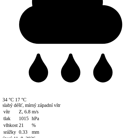
34 °C
17 °C
slabý déšť, mírný západní vítr
vítr
Z, 6.8
m/s
tlak
1015
hPa
vlhkost
21
%
srážky
0.33
mm