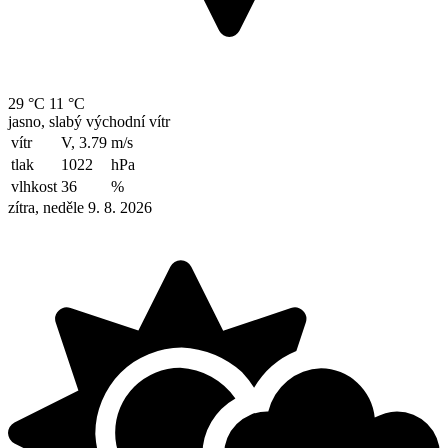
29 °C
11 °C
jasno, slabý východní vítr
vítr
V, 3.79
m/s
tlak
1022
hPa
vlhkost
36
%
zítra, neděle 9. 8. 2026