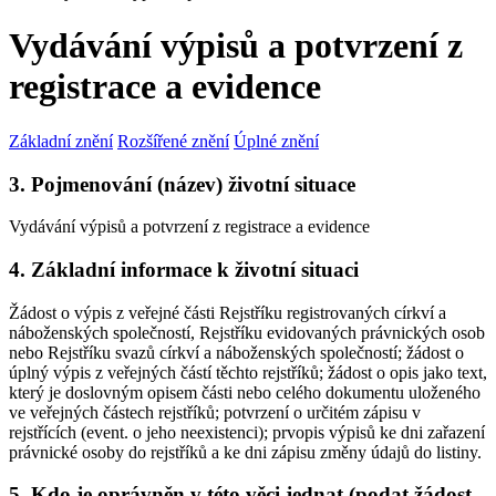
Vydávání výpisů a potvrzení z
registrace a evidence
Základní znění
Rozšířené znění
Úplné znění
3. Pojmenování (název) životní situace
Vydávání výpisů a potvrzení z registrace a evidence
4. Základní informace k životní situaci
Žádost o výpis z veřejné části Rejstříku registrovaných církví a
náboženských společností, Rejstříku evidovaných právnických osob
nebo Rejstříku svazů církví a náboženských společností; žádost o
úplný výpis z veřejných částí těchto rejstříků; žádost o opis jako text,
který je doslovným opisem části nebo celého dokumentu uloženého
ve veřejných částech rejstříků; potvrzení o určitém zápisu v
rejstřících (event. o jeho neexistenci); prvopis výpisů ke dni zařazení
právnické osoby do rejstříků a ke dni zápisu změny údajů do listiny.
5. Kdo je oprávněn v této věci jednat (podat žádost